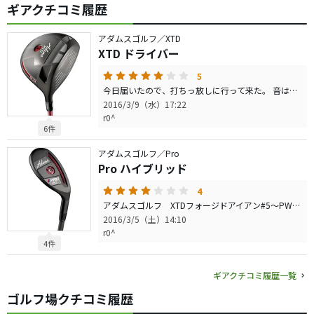
ギアクチコミ履歴
アダムスゴルフ／XTD
XTD ドライバー
5
今日届いたので、打ちっ放しに行って来た。 音は良いとは言えないが、喧しい訳でもない。 左に行き辛い、というよりも右にばかり行く。 3度アップライトにして、やっと真っ直ぐ。 飛距離はしっかり振ると、中高弾道で200ヤード先のネットの中段。 軽く振ると、中弾道キャリー190ヤードで棒球、ランが出そうな球。 軽く振る方が安定する感じ。 純正シャフトは粘り系で弾き感は少ない。 もう少し練習してから本番投入。 期待してます。
2016/3/9（水）17:22
r0^
6件
アダムスゴルフ／Pro
Pro ハイブリッド
4
アダムスゴルフ XTDフォージドアイアン#5〜PW購入に合わせ、＃３＃４アイアンの代替えとして20 23 26 を購入。 飛距離が出ます。 アップライト過ぎで少し構えずらいが、変に捕まえようとせず、軽くスウィングすると高弾道で飛んでゆきます。 特売品で安かったけど、十分使えます。 ＃５アイアンを抜いて、26を入れています。 UTって、こんなに楽だったのかと、驚愕。
2016/3/5（土）14:10
r0^
4件
ギアクチコミ履歴一覧
ゴルフ場クチコミ履歴