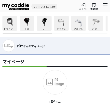
login
inventory
54,023
クチコミ
件
ログイン
新規登録
ドライバー
FW
UT
アイアン
ウェッジ
パター
r0^
さんのマイページ
マイページ
r0^
さん