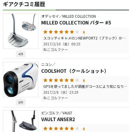
ギアクチコミ履歴
オデッセイ／MILLED COLLECTION
MILLED COLLECTION パター #5
6
スコッティキャメロンNEWPORT2（ブラック）からの買い替えでした ゴルフ５で試打したらハマって・・・ 試打あるあるですが、試打だとポコポコ入るのです。 直進性が高く特にショートパットは外す気にならないほど簡単でリラックスして打てます あとは慣れだけ。距離感だけです。今日のコースデビューはパット数３５で全然ですが、 ロングパットの距離感を出せるようになればいつも３０台前半で回れそうです。 何よりこのパター。少々高いですが、打感がいいんです。 網目のステンレスカバーがいい打感を生んでます。 ピンのヴォルトとともにエースパターにして使い分けしたいと思います。
2017/2/10（金）00:25
ねこゴルファー
4件
ニコン／
COOLSHOT（クールショット）
6
GPSを使ってましたが誤差がコースにより気になり 併用してクールショット２０を購入 ヨドバシカメラで安く買えました 精度はいいですね。練習場で測れるので練習で距離感を養えます ブレはほとんどなく、スムーズに計測できます。 結構ブレちゃうというコメントがあって心配してましたが、 １５千円クラスでこの使い勝手は満足です。 ブレは気にならず、別にこの上のランクのものは私は不要でした。 高低差も私のレベルでは必要ないかも。
2017/2/8（水）23:29
ねこゴルファー
8件
ピンゴルフ／VAULT
VAULT ANSER2
6