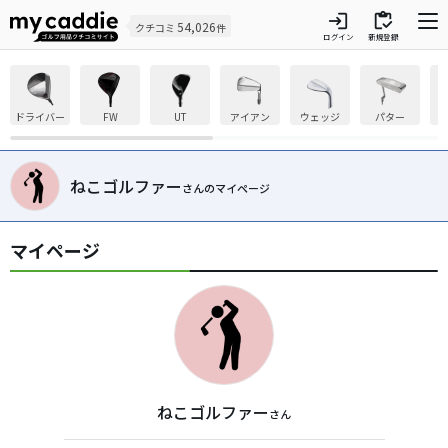
login
inventory
54,026
クチコミ
件
ログイン
新規登録
ドライバー
FW
UT
アイアン
ウェッジ
パター
ねこゴルファー
さんのマイページ
マイページ
ねこゴルファー
さん