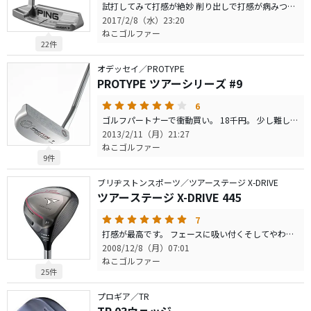
試打してみて打感が絶妙 削り出しで打感が病みつきになりそうです 打ち方はグリップをゆるゆるで手打ちにしないこと 手打ちだと方向性やら打感やら悪くなります。 マレットタイプからまたピンタイプに戻りました in to inのイメージが出しやすくキャメロンと同様 名器だと思います。あのパッティング女王鈴木あいちゃんも使ってますからね〜
2017/2/8（水）23:20
ねこゴルファー
22件
オデッセイ／PROTYPE
PROTYPE ツアーシリーズ #9
6
ゴルフパートナーで衝動買い。 18千円。 少し難しいパターですが、 キチンと当てた時の直しんせいはいいです。 練習しがいがあります。
2013/2/11（月）21:27
ねこゴルファー
9件
ブリヂストンスポーツ／ツアーステージ X-DRIVE
ツアーステージ X-DRIVE 445
7
打感が最高です。 フェースに吸い付くそしてやわらかい。 操作性抜群。 スライスは一度も出ませんでした。 （以前使っていた５０２銀より右にいかない） 引っ掛けもしないし、ボールは上がるし、 全体的によい。 ちょっと気になるのが、新品の値段。中古で４万で買いましたが、 新品だと７万以上。 それと振り切れないほどではないんですが、ちょっと重い（323ｇ）ので、 ＨＳ４３の私は１８Ｈ回れるかが心配です。 でも強弾道ストレートボールを打ちやすい、手放せない１Ｗとなってくれるでしょう。
2008/12/8（月）07:01
ねこゴルファー
25件
プロギア／TR