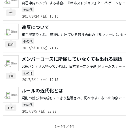
自己申告ハンデにする場合、『オネストジョン』というゲームを並行して行うとおもしろいし、自分に甘いハンデ申請をしてくる人への牽制になります。 ネットスコアで、オーバーパー1打につき100円罰金。アンダーパーは1打につき500円とか1000円とオーバーパーの場合の数倍の罰金を課すようにします。 アンダーパーになると罰金が多額になるので、極端に甘いハンデ申請に対する歯止めになります。 集めた罰金はイーブンパーの人が総取りしてもいいし、(総取りはお金賭けているみたいで問題だと思われるなら)コンペの運営費に回してもいいと思います。
その他
7件
2017/9/24（日）15:10
違反について
相手次第ですね。 競技にも出ている競技志向のゴルファーには指摘しますが、相手がエンジョイゴルファーの場合は基本的にスルーですね。教えても覚える気がない人も多いですし。 もちろん、聞かれたら教えます。
その他
13件
2017/5/16（火）21:12
メンバーコースに所属していなくても出れる競技
JGAハンデさえ持っていれば、日本オープン予選(ドリームステージ)に出られますよ。 エントリーフィが高いですが、普段プレーできない名門コースで開催されるのでオススメです。
その他
9件
2017/3/11（土）12:15
ルールの近代化とは
規則の並びや構成もすっきり整理され、調べやすくなった印象です。 救済を受ける時は球を交換できるよう統一されたり、ドロップエリアと球が止まるエリアが同一になったりと、シンプルで直感的に理解しやすくなってます。統一感もあると思います。 「分かっているかほぼ確実」だとか「重大な違反」が新たに加えられるなど定義は62から77に増えて充実しています。 プレーファーストが意識されている改正が多いですね。 全体的にはいい方向の改正だとは思いますが、ひとつ気に入らないのは「委員会が決めた最大スコアに達したらそのホールのスコアはそこで打ちきり」にできるルールの導入です。 これは現規則1-1に書いてある「ゴルフとは如何なるゲームか？」という大原則を否定するルールで、これには反対です。(実際規則1-1は書き換えられています。) あと同伴競技者に告げずに、確認のために球をピックアップできる規定は、やたら球をピックアップするゴルファーを増やしそうなので反対です。
その他
11件
2017/3/5（日）23:33
1〜4件／4件