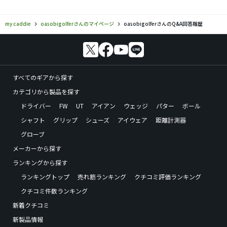
my caddie
oasobigolferさんのマイページ
oasobigolferさんのQ&A回答履歴
すべてのギアから探す
カテゴリから製品を探す
ドライバー
FW
UT
アイアン
ウェッジ
パター
ボール
シャフト
グリップ
シューズ
アイウェア
距離計測器
グローブ
メーカーから探す
ランキングから探す
ランキングトップ
売れ筋ランキング
クチコミ評価ランキング
クチコミ件数ランキング
新着クチコミ
新製品情報