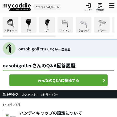
login
inventory
54,023
クチコミ
件
ログイン
新規登録
ドライバー
FW
UT
アイアン
ウェッジ
パター
oasobigolfer
さんのQ&A回答履歴
oasobigolferさんのQ&A回答履歴
みんなのQ&Aに投稿する
急上昇タグ
#シャフト
#ドライバー
1〜4件／4件
ハンディキャップの設定について