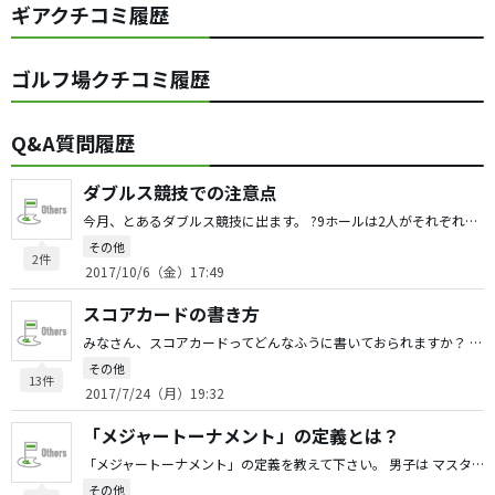
ギアクチコミ履歴
ゴルフ場クチコミ履歴
Q&A質問履歴
ダブルス競技での注意点
今月、とあるダブルス競技に出ます。 ?9ホールは2人がそれぞれプレーして良い方のスコアがチームスコア(ベストボール) ?9ホールは、ティーショットは2人で打ち、良い方のボールを選択して2打目からは交互に打っていくオルタネート方式です。 これらのプレー方式で注意すべき点や、メンタル面での心構えなどありましたらアドバイスをお願いします。m(__)m
その他
2件
2017/10/6（金）17:49
スコアカードの書き方
みなさん、スコアカードってどんなふうに書いておられますか？ 私は、 ?名前の書く順は自分を一番左(もしくは一番上)、後は良く知っている同伴者だと上手い人順。初めて同伴する方がいる場合は、知っている人⇒初めての人 の順で書きます。 ?スコアは、普通にスコアを書いて、自分の分だけはパット数も記入。 ?スコアを数えやすいよう、パーには◯印、バーディには◎印で数字を囲んでます。 ?OBは余白に×印、池など1ペナには△印を書いています。 ?自分や同伴者のすごいナイスショットやひどいミスは、ラウンド後の話題にするためちょっとメモったりしてます。 他の人の書き方を見ていると… ?初心者は余裕がないので、自分のスコアしか書いていない。(^_^;) ?ボギーは＋1、ダボは＋2とオーバー数で書いておられる人。(←トータルの計算がしやすい反面、競技ではオーバー数ではなく、打数を記載するので不便。この書き方は競技に出ない中級者に多い印象です。) ?人のパット数までキッチリ見て書いている人。(←良く見てるなぁ！といつも感心！) ?自分の各ショットの使用番手や結果を事細かにメモしている人。 などなど、いろんな書き方をされています。 「俺はこういうふうに書いている」という、なんかおもしろい、もしくは役に立つスコアカードの使い方があればご意見くださいませ！m(__)m
その他
13件
2017/7/24（月）19:32
「メジャートーナメント」の定義とは？
「メジャートーナメント」の定義を教えて下さい。 男子は マスターズ、全米オープン、全英オープン、全米プロ 女子は ANAインスピレーション、全米女子プロゴルフ選手権、全米女子オープン、全英女子オープン、エビアン選手権 が「メジャートーナメント」とされています。 ?例えば全英女子オープン。 この試合は2001年から「メジャー昇格」ということになっています。 なので、この試合の歴代チャンピオンには岡本綾子さんがおられますが、彼女はメジャーチャンピオンとは扱われていません。 ?一方、ジーン・サラゼン。1935年のマスターズチャンピオンですが、当時のマスターズはボビー・ジョーンズの私的なコンペみたいなマイナーな試合です。しかしサラゼンはメジャーチャンピオンとして扱われています。 ?ゴルフの公的団体が主催しているということであれば、マスターズはこの条件にあてはまらないし…。 ?世界のゴルフツアーを統括している統一の団体があって、そこが「メジャー」だと認定しているわけでもなさそうだし…。 …ということで、何を以て「メジャートーナメント」と定義しているのかよくわかりません。 いろいろ考えた挙げ句、私の思い当たった結論は 「勝つと通常の試合よりも得られる特典が大きい試合」を、単にマスコミが「メジャートーナメント」と俗称しているだけのことなのかなあ？ …ということです。 (1)長期シードか得られるとか、 (2)ランキング加算ポイントが最大級だとか (3)もちろん賞金額も最大級とか よろしくご教示お願いします。
その他