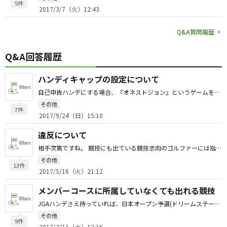
5件
2017/3/7（火）12:43
Q&A質問履歴
Q&A回答履歴
ハンディキャップの設定について
自己申告ハンデにする場合、『オネストジョン』というゲームを並行して行うとおもしろいし、自分に甘いハンデ申請をしてくる人への牽制になります。 ネットスコアで、オーバーパー1打につき100円罰金。アンダーパーは1打につき500円とか1000円とオーバーパーの場合の数倍の罰金を課すようにします。 アンダーパーになると罰金が多額になるので、極端に甘いハンデ申請に対する歯止めになります。 集めた罰金はイーブンパーの人が総取りしてもいいし、(総取りはお金賭けているみたいで問題だと思われるなら)コンペの運営費に回してもいいと思います。
その他
7件
2017/9/24（日）15:10
違反について
相手次第ですね。 競技にも出ている競技志向のゴルファーには指摘しますが、相手がエンジョイゴルファーの場合は基本的にスルーですね。教えても覚える気がない人も多いですし。 もちろん、聞かれたら教えます。
その他
13件
2017/5/16（火）21:12
メンバーコースに所属していなくても出れる競技
JGAハンデさえ持っていれば、日本オープン予選(ドリームステージ)に出られますよ。 エントリーフィが高いですが、普段プレーできない名門コースで開催されるのでオススメです。
その他
9件
2017/3/11（土）12:15