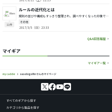
ルールの近代化とは
規則の並びや構成もすっきり整理され、調べやすくなった印象です。 救済を受ける時は球を交換できるよう統一されたり、ドロップエリアと球が止まるエリアが同一になったりと、シンプルで直感的に理解しやすくなってます。統一感もあると思います。 「分かっているかほぼ確実」だとか「重大な違反」が新たに加えられるなど定義は62から77に増えて充実しています。 プレーファーストが意識されている改正が多いですね。 全体的にはいい方向の改正だとは思いますが、ひとつ気に入らないのは「委員会が決めた最大スコアに達したらそのホールのスコアはそこで打ちきり」にできるルールの導入です。 これは現規則1-1に書いてある「ゴルフとは如何なるゲームか？」という大原則を否定するルールで、これには反対です。(実際規則1-1は書き換えられています。) あと同伴競技者に告げずに、確認のために球をピックアップできる規定は、やたら球をピックアップするゴルファーを増やしそうなので反対です。
その他
11件
2017/3/5（日）23:33
Q&A回答履歴
マイギア
マイギア一覧
my caddie
oasobigolferさんのマイページ
すべてのギアから探す
カテゴリから製品を探す