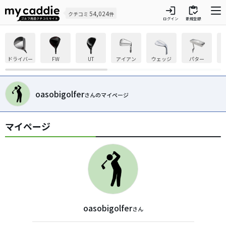
login
inventory
54,024
クチコミ
件
ログイン
新規登録
ドライバー
FW
UT
アイアン
ウェッジ
パター
oasobigolfer
さんのマイページ
マイページ
oasobigolfer
さん