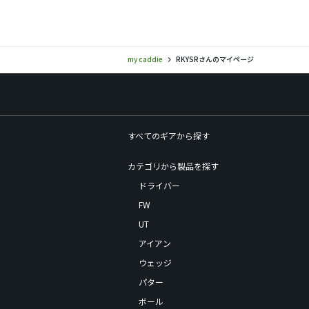
my caddie
RKYSRさんのマイページ
すべてのギアから探す
カテゴリから製品を探す
ドライバー
FW
UT
アイアン
ウェッジ
パター
ボール