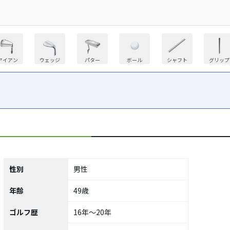
アイアン
ウェッジ
パター
ボール
シャフト
グリップ
性別
男性
年齢
49歳
ゴルフ歴
16年～20年