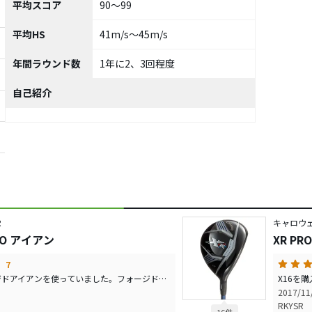
平均スコア
90～99
平均HS
41m/s～45m/s
年間ラウンド数
1年に2、3回程度
自己紹介
R
キャロウ
PRO アイアン
XR P
7
今までBSのGRフォージドアイアンを使っていました。フォージドアイアンの方が打感は柔らかく、ボールが乗る感覚がありますが、XRproアイアンは打感はしっかりしており、ボールが捕まって勝手に飛んでいく感覚があります。初速が半端なく速いため、飛距離・方向性共に抜群です。 とにかくゴルフのアイアンの技術の進歩に驚いてます。 欠点は ?PWのロフトが45°あり、少々飛び過ぎるため、現在所有している52°,58°のウェッジではロフトの間隔が開きすぎていること。(50°、56°のマックダディを購入しなきゃいけませんね。) ?5番アイアンが180ヤード近く飛ぶため、所有していたGRの4UTと距離が被っているので、どちらかを外す必要があること。(やはり4UTの方が安心感はありますが、5番アイアンの方が方向性はいいです。高さもよく出るので、どちらを外すか悩んでいます。)
2017/1
RKYSR