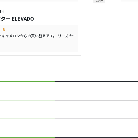
16件
Fi
 パター ELEVADO
6
長年使用したスコッティキャメロンからの買い替えです。 リーズナブルで、他の人のパターと違いを出したいと思い、購入しました。 コースで使用したところ、とにかく構えやすいです。今までオデッセイやテーラーメイドなど、試しましたが、とにかく芯でパッティングできるため、転がりもよく、方向性も向上しました。目印の突起？があるため、集中力も増し、ヘッドアップも減り、安定したパッティングができるようになりました。 これからは、パッティングがますます楽しみです。