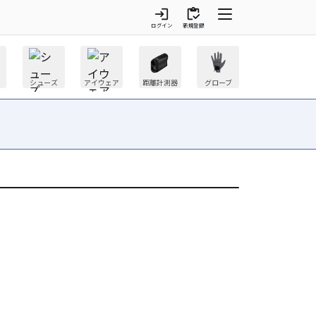
login
inventory
ログイン
新規登録
シューズ
アイウェア
距離計測器
グローブ