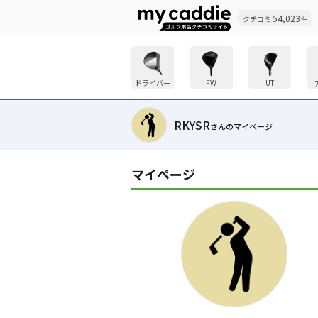
54,023
クチコミ
件
ドライバー
FW
UT
RKYSR
さんのマイページ
マイページ