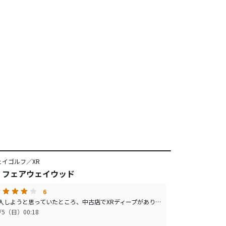
ェイゴルフ／XR
RO フェアウェイウッド
6
X16を購入しようと思っていたところ、中古店でXRディープがあり試打してみました。ティーショット用として使えないか試打したところ、んっ？というくらい打感が良く良い音が出ました。即購入し、早速コースで使用したところ、これが面白いほどよく飛びます。14°ディープのため、ティーショット用と割り切って使ってますが、フェースが開いているため、引っかけを恐れることもなく、240〜250は飛びます。ドライバーよりも方向性が増すため、スコアもまとまるようになりました。残念なのはドライバーを使わなくなったため、ドライバーが宝の持ち腐れになったことですかね？フェアウェイからはボールが上がらないので、もう一本17°を入れてます。
1/5（日）00:18