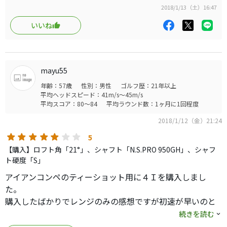
#9はまだしも、#8以上はカップフェイスだからか、打感はペチ
2018/1/13（土）16:47
ッとなります。FORGEDの打感を引き換えに、パーオン確率は
100%になったので満足とするか、腕を磨いてシリアスに
いいね
FORGEDに拘るかです。ww。
mayu55
年齢：57歳
性別：男性
ゴルフ歴：21年以上
平均ヘッドスピード：41m/s～45m/s
平均スコア：80～84
平均ラウンド数：1ヶ月に1回程度
2018/1/12（金）21:24
5
【購入】ロフト角「21°」、シャフト「N.S.PRO 950GH」、シャフ
ト硬度「S」
アイアンコンペのティーショット用に４Ｉを購入しまし
た。
購入したばかりでレンジのみの感想ですが初速が早いのと
前に行く強いボールです。方向性も良いと思います。
続きを読む
構えた感じ捉まりがよく左に行くように見えますが結果は