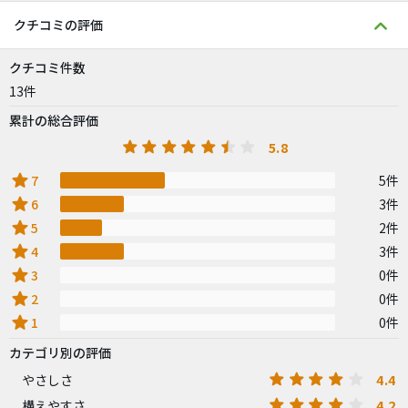
クチコミの評価
クチコミ件数
13件
累計の総合評価
5.8
star
7
5件
star
6
3件
star
5
2件
star
4
3件
star
3
0件
star
2
0件
star
1
0件
カテゴリ別の評価
4.4
やさしさ
4.2
構えやすさ