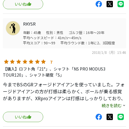
いいね
安定してます。今までより２０ｙほど行ってくれれば満足で
すがコースで使うのが楽しみです。
RKYSR
年齢：45歳
性別：男性
ゴルフ歴：16年～20年
平均ヘッドスピード：41m/s～45m/s
平均スコア：90～99
平均ラウンド数：1年に2、3回程度
2018/1/8（月）15:46
7
【購入】ロフト角「21°」、シャフト「NS PRO MODUS3
TOUR120」、シャフト硬度「S」
今までBSのGRフォージドアイアンを使っていました。フォ
ージドアイアンの方が打感は柔らかく、ボールが乗る感覚
がありますが、XRproアイアンは打感はしっかりしており、
ボールが捕まって勝手に飛んでいく感覚があります。初速が
続きを読む
半端なく速いため、飛距離・方向性共に抜群です。
いいね
とにかくゴルフのアイアンの技術の進歩に驚いてます。
欠点は