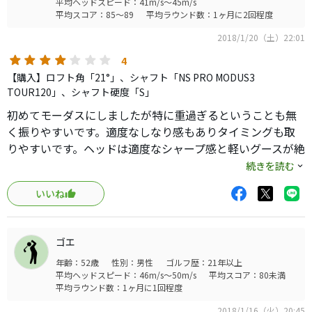
平均ヘッドスピード：41m/s～45m/s
平均スコア：85～89
平均ラウンド数：1ヶ月に2回程度
2018/1/20（土）22:01
4
【購入】ロフト角「21°」、シャフト「NS PRO MODUS3
TOUR120」、シャフト硬度「S」
初めてモーダスにしましたが特に重過ぎるということも無
く振りやすいです。適度なしなり感もありタイミングも取
りやすいです。ヘッドは適度なシャープ感と軽いグースが絶
妙です。あまり他にはないヘッドではないでしょうか。何
続きを読む
しろ黒仕上げがカッコ良く見た目で衝動買いしてしまいま
いいね
した。打つと捕まりは良いです。また8番まではアイアンら
しからぬ音と打感ですが9番からは普通になります。別のク
ラブのようです。どちらがいいかは好みになりますが私は9
ゴエ
番からの方が好きです。8番から上も普通のヘッドでも良い
年齢：52歳
性別：男性
ゴルフ歴：21年以上
のではと思いました。飛距離は飛ばないわけではないです
平均ヘッドスピード：46m/s～50m/s
平均スコア：80未満
が軟鉄以外としては今時普通かも。色々ありますがそんな
平均ラウンド数：1ヶ月に1回程度
ことよりも抜群の構え易さが一番の魅力だと思います。
2018/1/16（火）20:45