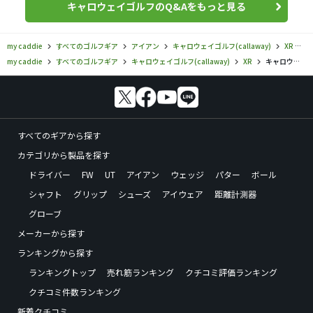
キャロウェイゴルフのQ&Aをもっと見る
my caddie
すべてのゴルフギア
アイアン
キャロウェイゴルフ(callaway)
XR
キ
my caddie
すべてのゴルフギア
キャロウェイゴルフ(callaway)
XR
キャロウェイゴルフ／XR／Steelhead XR PRO アイアンの口コミ評価
すべてのギアから探す
カテゴリから製品を探す
ドライバー
FW
UT
アイアン
ウェッジ
パター
ボール
シャフト
グリップ
シューズ
アイウェア
距離計測器
グローブ
メーカーから探す
ランキングから探す
ランキングトップ
売れ筋ランキング
クチコミ評価ランキング
クチコミ件数ランキング
新着クチコミ