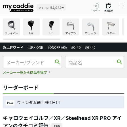
login
inventory
54,024
クチコミ
件
ログイン
新規登録
ドライバー
FW
UT
アイアン
ウェッジ
パター
急上昇ワード
#JPX ONE
#ONOFF AKA
#Qi4D
#G440
search
search
メーカー一覧から商品を探す
リーダーボード
ウィンダム選手権 1日目
PGA
キャロウェイゴルフ／XR／Steelhead XR PRO アイ
アンのクチコミ評価
13件