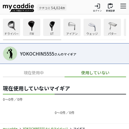
login
inventory
54,024
クチコミ
件
ログイン
新規登録
ドライバー
FW
UT
アイアン
ウェッジ
パター
YOKOCHIN5555
さんのマイギア
現在使用中
使用していない
現在使用していないマイギア
0〜0件／0件
0〜0件／0件
my caddie
YOKOCHIN5555さんのマイページ
マイギア