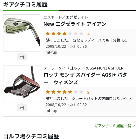
ギアクチコミ履歴
エスヤード／エグゼライト
New エグゼライト アイアン
4
試打しました。R2ならレディースでも十分扱えると思います。 打った時の感触（ナイスショットの場合）が全くない！いいのか、悪いのかわかりませんが、その分振りぬく感触は良かったです。 スペック等分からず試打しましたが、た、た、高いんですね。 ん〜〜〜購入は見送るでしょう。
2008/10/22（水）00:36
mt-fuji
2件
テーラーメイドゴルフ／ROSSA MONZA SPIDER
ロッサ モンザ スパイダー AGSI+ パタ
ー ウィメンズ
5
試打しました。ショートパットの方向性はたいへんGOOD! ただ、私はロングパットの距離感がつかみにくかったです。（あくまで試打のみなので）練習すれば大丈夫でしょう。 スタッフさんの言う「自動車で言えば、ATです」は、非常に正しい評価だと思います。
2008/10/22（水）00:32
3件
mt-fuji
ギアクチコミ履歴一覧
ゴルフ場クチコミ履歴