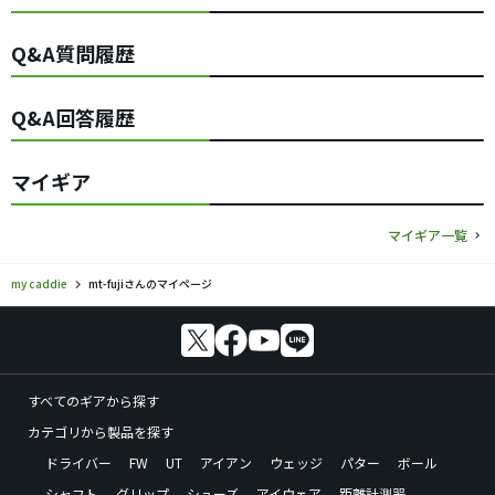
Q&A質問履歴
Q&A回答履歴
マイギア
マイギア一覧
my caddie
mt-fujiさんのマイページ
すべてのギアから探す
カテゴリから製品を探す
ドライバー
FW
UT
アイアン
ウェッジ
パター
ボール
シャフト
グリップ
シューズ
アイウェア
距離計測器