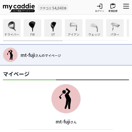
login
inventory
54,043
クチコミ
件
ログイン
新規登録
ドライバー
FW
UT
アイアン
ウェッジ
パター
mt-fuji
さんのマイページ
マイページ
mt-fuji
さん