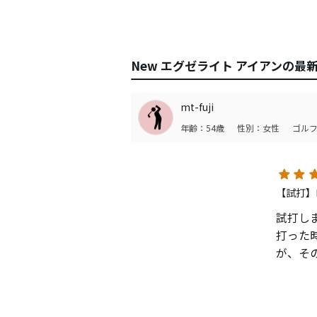
New エグゼライト アイアンの最
mt-fuji
年齢：54歳
性別：女性
ゴルフ
【試打】
試打し
打った
が、そ
スペッ
ん〜〜