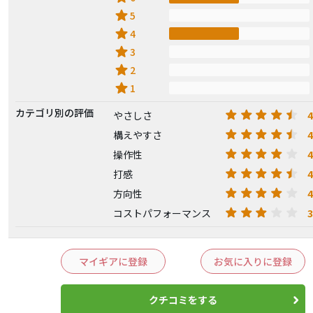
star
5
star
4
star
3
star
2
star
1
カテゴリ別の評価
4
やさしさ
4
構えやすさ
4
操作性
4
打感
4
方向性
3
コストパフォーマンス
マイギアに登録
お気に入りに登録
クチコミをする