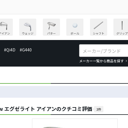
アイアン
ウェッジ
パター
ボール
シャフト
グリップ
#Qi4D
#G440
メーカー一覧から商品を探す
w エグゼライト アイアンのクチコミ評価
2件