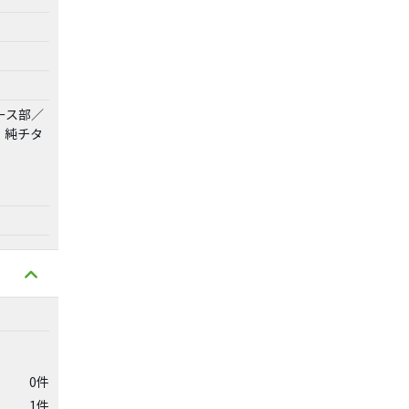
ース部／
W）純チタ
0件
1件