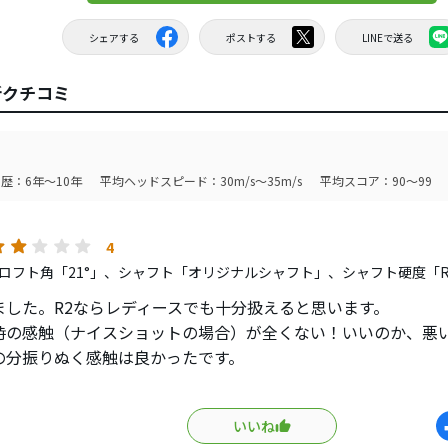
シェアする
ポストする
LINEで送る
新クチコミ
歴：6年～10年
平均ヘッドスピード：30m/s～35m/s
平均スコア：90～99
4
ロフト角「21°」、シャフト「オリジナルシャフト」、シャフト硬度「
ました。R2ならレディースでも十分扱えると思います。
時の感触（ナイスショットの場合）が全くない！いいのか、悪
の分振りぬく感触は良かったです。
ク等分からず試打しましたが、た、た、高いんですね。
いいね
〜購入は見送るでしょう。