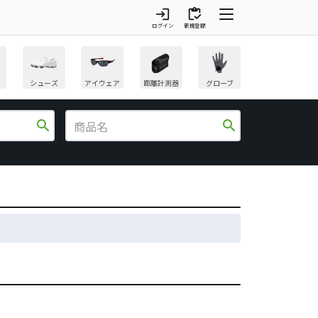
login
inventory
ログイン
新規登録
シューズ
アイウェア
距離計測器
グローブ
search
search