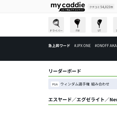
54,023
クチコミ
件
ドライバー
FW
UT
急上昇ワード
#JPX ONE
#ONOFF AKA
リーダーボード
ウィンダム選手権 組み合わせ
PGA
エスヤード／エグゼライト／Ne