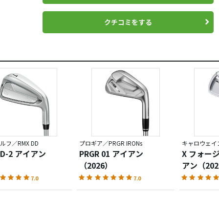
クチコミをする
ルフ／RMX DD
プロギア／PRGR IRONs
キャロウェイゴ
DD-2 アイアン
PRGR 01 アイアン
X フォー
（2026）
アン（202
7.0
7.0