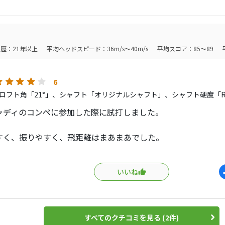
歴：21年以上
平均ヘッドスピード：36m/s～40m/s
平均スコア：85～89
6
ロフト角「21°」、シャフト「オリジナルシャフト」、シャフト硬度「
ャディのコンペに参加した際に試打しました。
すく、振りやすく、飛距離はまあまあでした。
だから集中できたのかな??
いいね
出るフック(引っ掛け)が出なかったので良かったです。
ラブで欲しいですがお値段が。。。
すべてのクチコミを見る (2件)