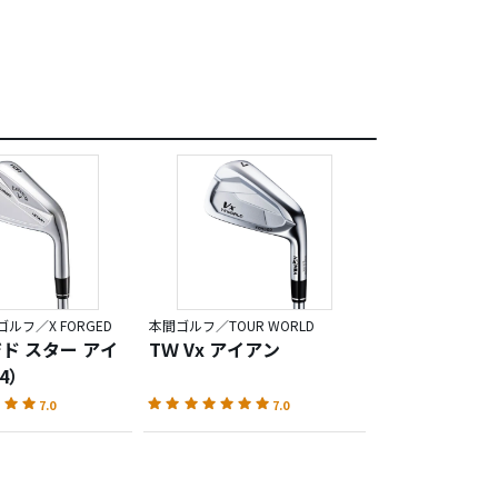
ルフ／X FORGED
本間ゴルフ／TOUR WORLD
ジド スター アイ
TＷ Vx アイアン
4）
7.0
7.0