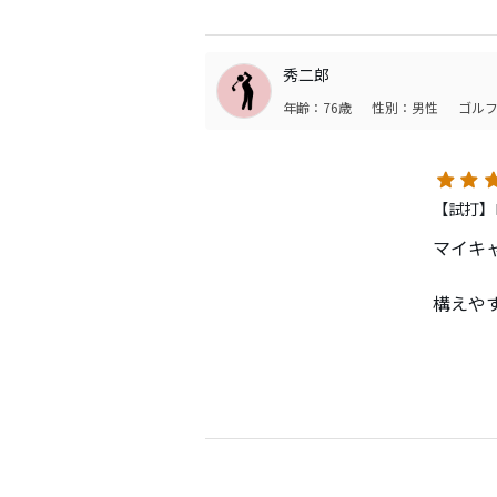
秀二郎
年齢：76歳
性別：男性
ゴルフ
【試打】
マイキ
構えや
借り物
いつも
いいク