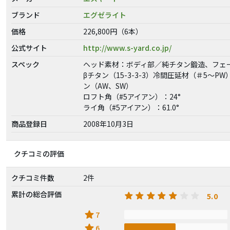
ブランド
エグゼライト
価格
226,800円（6本）
公式サイト
http://www.s-yard.co.jp/
スペック
ヘッド素材：ボディ部／純チタン鍛造、フェ
βチタン（15-3-3-3）冷間圧延材（＃5〜P
ン（AW、SW）
ロフト角（#5アイアン）：24°
ライ角（#5アイアン）：61.0°
商品登録日
2008年10月3日
クチコミの評価
クチコミ件数
2件
累計の総合評価
5.0
star
7
star
6