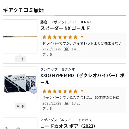
ギアクチコミ履歴
藤倉コンポジット／SPEEDER NX
スピーダー NX ゴールド
7
ドライバーですが、バイオレットよりは捕まらないが、初速が速い感じがしました。そのため、飛距離も10〜20yd飛んでいると思います。スピン量も少なめなので棒球で飛んでいる感じでした。 シャフト自体軽めなので寒くなる季節には活躍してくれると思います。
2025/11/28（金）14:30
アサミ
13件
ダンロップ／ゼクシオ
XXIO HYPER RD（ゼクシオハイパー）ボ
ール
7
キャンペーンでいただきました。 60才前の自分にはよく飛んでくれたと思います。スピンが増え過ぎずロスが少ない。 グリーン上は戻るまでのスピンはないものも1yd以内に止まりました。 打感も柔らかく、冬に使用したいボールです。 当日、ニアピン、バーディー2回出ました。
2025/11/28（金）13:25
63件
アサミ
アディダスゴルフ／コードカオス
コードカオス ボア（2022）