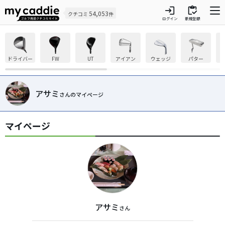
login
inventory
54,053
クチコミ
件
ログイン
新規登録
ドライバー
FW
UT
アイアン
ウェッジ
パター
アサミ
さんのマイページ
マイページ
アサミ
さん