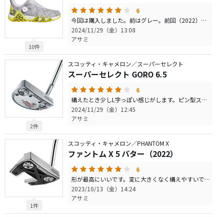
6
今回は購入しました。前はグレー。前回（2022）と同じサイズだけど、ゆるい感じです。スパイク性能は前回と違いは判りません。 今回で4代目になるけど、疲れないし、足も痛くなりません。これ以外履けなくなりました。
2024/11/29（金）13:08
アサミ
10件
スコッティ・キャメロン／スーパーセレクト
スーパーセレクト GORO 6.5
6
構えたとき少しL字っぽい感じがします。ピン型スコッティキャメロンセレクトよりは、直進性が高く薄めで読むと入ります。抱かんは柔らかく何故が距離感が合います。手にダイレクトに伝わり打っただけ転がるバターでする。 グリップが好きです。このグリップしか使えないようになりました。
2024/11/29（金）12:45
アサミ
2件
スコッティ・キャメロン／PHANTOM X
ファントム X 5 パター（2022）
6
形が最高にいいです。変に大きくなく構えやすいです。ただし、引っかけには注意が必要です。あいかわらず、スコッティキャメロンのバターグリップは高すぎる。19,800円って、新しくバターを買った方がいいくらいです。
2023/10/13（金）14:24
アサミ
1件