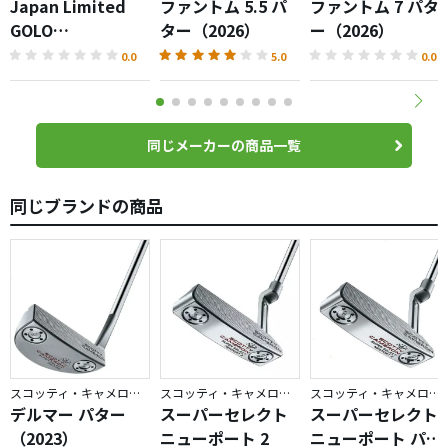
Japan Limited
ファントム 5.5 パ
ファントム 7 パタ
GOLO
ター（2026）
ー（2026）
6.2R（2026）パタ
0.0
5.0
0.0
ー
同じメーカーの商品一覧
同じブランドの商品
スコッティ・キャメロン／スーパーセレクト
スコッティ・キャメロン／スーパーセレクト
スコッティ・キャメロン／スーパーセレクト
デルマー パター
スーパーセレクト
スーパーセレクト
（2023）
ニューポート 2
ニューポート パタ