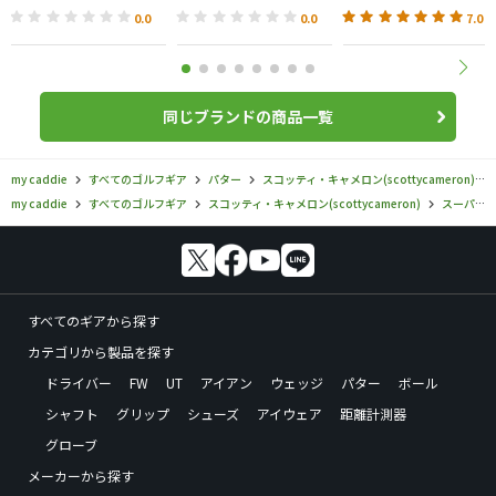
ー
0.0
0.0
7.0
同じブランドの商品一覧
my caddie
すべてのゴルフギア
パター
スコッティ・キャメロン(scottycameron)
my caddie
すべてのゴルフギア
スコッティ・キャメロン(scottycameron)
スーパーセレクト
すべてのギアから探す
カテゴリから製品を探す
ドライバー
FW
UT
アイアン
ウェッジ
パター
ボール
シャフト
グリップ
シューズ
アイウェア
距離計測器
グローブ
メーカーから探す