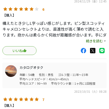
2024/11/29（金）12:45
6
【購入】
構えたとき少しL字っぽい感じがします。ピン型スコッティ
キャメロンセレクトよりは、直進性が高く薄めで読むと入
ります。抱かんは柔らかく何故が距離感が合います。手にダ
イレクトに伝わり打っただけ転がるバターでする。
続きを読む
グリップが好きです。このグリップしか使えないようにな
いいね
りました。
カタログオタク
年齢：54歳
性別：男性
ゴルフ歴：11年～15年
平均ヘッドスピード：41m/s～45m/s
平均スコア：90～99
平均ラウンド数：1ヶ月に1回程度
2023/10/31（火）08:28
7
【購入】