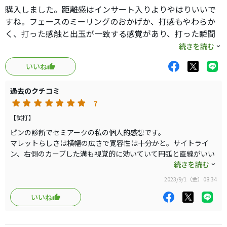
購入しました。距離感はインサート入りよりやはりいいで
すね。フェースのミーリングのおかげか、打感もやわらか
く、打った感触と出玉が一致する感覚があり、打った瞬間
にどんな転がりするかわかります。
続きを読む
PINGのタイン４との比較でいうと、より転がり、距離感が
いいね
合い、平行、直角はタイン４の方が見やすく、Goloの方が
やや捕まります。
過去のクチコミ
若干捕まる分アドレスで調整必要な様ですので、もう少し
7
練習します。
【試打】
ピンの診断でセミアークの私の個人的感想です。
マレットらしさは横幅の広さで寛容性は十分かと。サイトライ
ン、右側のカーブした溝も視覚的に効いていて円弧と直線がいい
感じでミックスされていて振りやすいです。
続きを読む
ショートスラントのネックなのでそこそこ捕まえ易く、ブレード
2023/9/1（金）08:34
型ほどではありませんが右に抜けにくいので、マレットで右、ブ
ーレドで左が気になる私には中々良さそうです。
いいね
削り出しのマレットは少ないのでマレットの中では打感も良いで
すね。