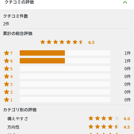
クチコミの評価
クチコミ件数
2件
累計の総合評価
6.5
star
7
1件
star
6
1件
star
5
0件
star
4
0件
star
3
0件
star
2
0件
star
1
0件
カテゴリ別の評価
4.0
構えやすさ
4.5
方向性