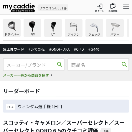
login
inventory
54,031
クチコミ
件
ログイン
新規登録
ドライバー
FW
UT
アイアン
ウェッジ
パター
急上昇ワード
#JPX ONE
#ONOFF AKA
#Qi4D
#G440
search
search
メーカー一覧から商品を探す
リーダーボード
ウィンダム選手権 1日目
PGA
スコッティ・キャメロン／スーパーセレクト／スー
パーセレクト GORO 6.5のクチコミ評価
2件