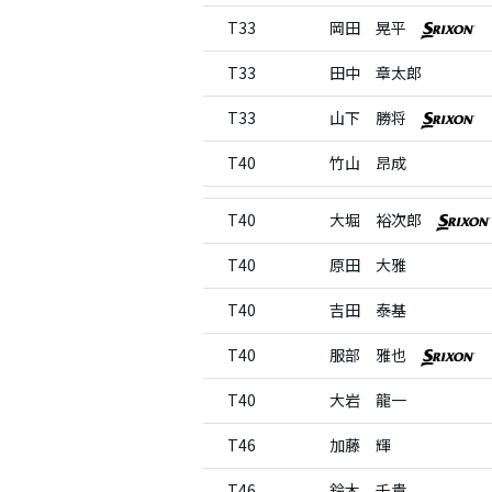
T33
岡田 晃平
T33
田中 章太郎
T33
山下 勝将
T40
竹山 昂成
T40
大堀 裕次郎
T40
原田 大雅
T40
吉田 泰基
T40
服部 雅也
T40
大岩 龍一
T46
加藤 輝
T46
鈴木 千貴