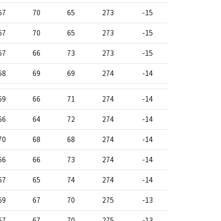
67
70
65
273
-15
67
70
65
273
-15
67
66
73
273
-15
68
69
69
274
-14
69
66
71
274
-14
66
64
72
274
-14
70
68
68
274
-14
66
66
73
274
-14
67
65
74
274
-14
69
67
70
275
-13
67
67
70
275
-13