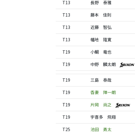
T13
長野 泰雅
T13
藤本 佳則
T13
近藤 智弘
T13
幡地 隆寛
T19
小鯛 竜也
T19
中野 麟太朗
T19
三島 泰哉
T19
香妻 陣一朗
T19
片岡 尚之
T19
宇喜多 飛翔
T25
池田 勇太