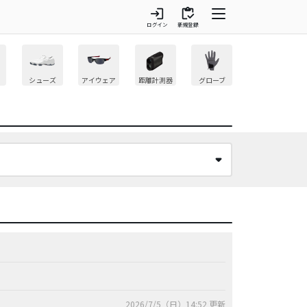
login
inventory
ログイン
新規登録
シューズ
アイウェア
距離計測器
グローブ
2026/7/5（日）14:52 更新