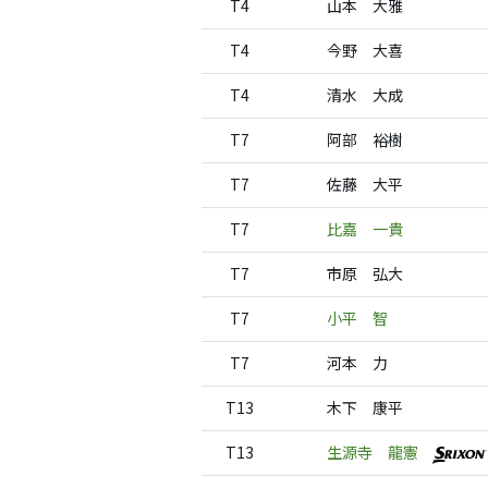
T4
山本 大雅
T4
今野 大喜
T4
清水 大成
T7
阿部 裕樹
T7
佐藤 大平
T7
比嘉 一貴
T7
市原 弘大
T7
小平 智
T7
河本 力
T13
木下 康平
T13
生源寺 龍憲