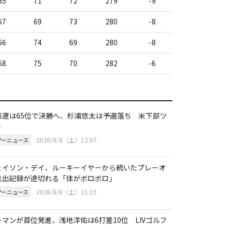
65
71
72
279
-9
67
69
73
280
-8
66
74
69
280
-8
68
75
70
282
-6
川遼は65位で決勝へ、杉浦悠太は予選落ち 米下部ツ
ー
2026/8/8（土）12:07
アーニュース
ェイソン・デイ、ルーキーイヤーから続いたプレーオ
進出記録が途切れる「体がボロボロ」
2026/8/8（土）11:15
アーニュース
ーマンが首位発進、浅地洋佑は6打差10位 LIVゴルフ