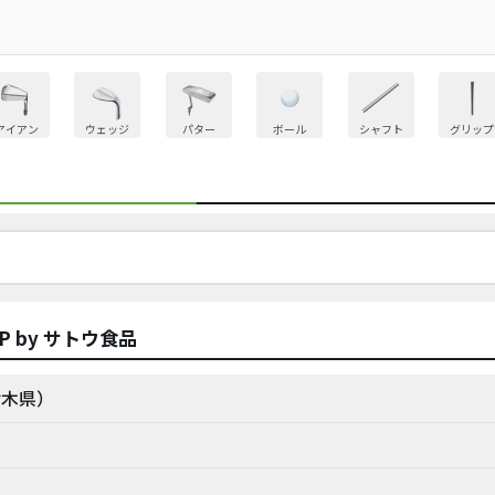
アイアン
ウェッジ
パター
ボール
シャフト
グリップ
HIP by サトウ食品
栃木県）