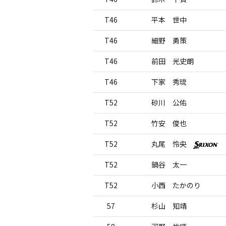
T46
平本 世中
T46
細野 勇策
T46
前田 光史朗
T46
下家 秀琉
T52
砂川 公佑
T52
竹安 俊也
T52
丸尾 怜央
T52
鍋谷 太一
T52
小西 たかのり
57
杉山 知靖