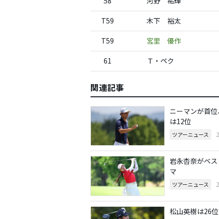
58
河野 祐輝
T59
木下 裕太
T59
宮里 優作
61
Ｔ・ペク
関連記事
ニーマンが首位
は12位
ツアーニュース
岩永杏奈がベス
マ
ツアーニュース
松山英樹は26