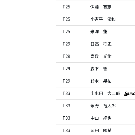
T25
伊藤 有志
T25
小斉平 優和
T25
米澤 蓮
T29
日高 将史
T29
嘉数 光倫
T29
森下 響
T29
鈴木 晃祐
T33
出水田 大二郎
T33
永野 竜太郎
T33
中山 絹也
T33
岡田 絃希