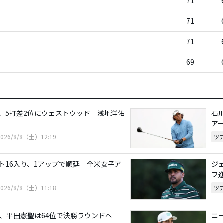
71
71
71
69
、5打差2位にウェストウッド 浅地洋佑
石
ア
2026/8/8（土）12:19
ツ
ト16入り、1アップで順延 全米女子ア
ジ
フ
2026/8/8（土）11:18
ツ
位、平田憲聖は64位で決勝ラウンドへ
ニ