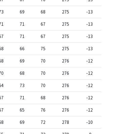
73
69
68
275
-13
71
71
67
275
-13
67
71
67
275
-13
68
66
75
275
-13
68
69
70
276
-12
70
68
70
276
-12
64
73
70
276
-12
67
71
68
276
-12
67
65
76
276
-12
68
69
72
278
-10