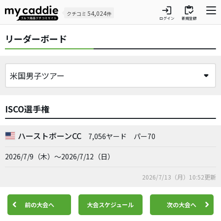
login
inventory
54,024
クチコミ
件
ログイン
新規登録
リーダーボード
ISCO選手権
ハーストボーンCC
7,056ヤード
パー70
2026/7/9（木）～2026/7/12（日）
2026/7/13（月）10:52更新
前の大会へ
大会スケジュール
次の大会へ