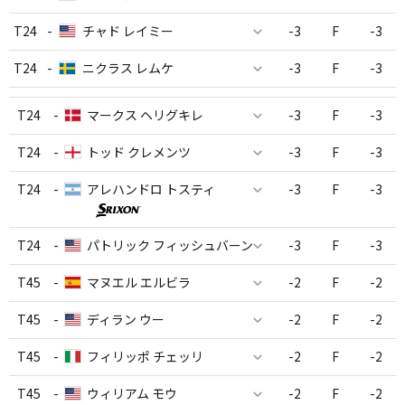
T24
-
チャド レイミー
-3
F
-3
T24
-
ニクラス レムケ
-3
F
-3
T24
-
マークス ヘリグキレ
-3
F
-3
T24
-
トッド クレメンツ
-3
F
-3
T24
-
アレハンドロ トスティ
-3
F
-3
T24
-
パトリック フィッシュバーン
-3
F
-3
T45
-
マヌエル エルビラ
-2
F
-2
T45
-
ディラン ウー
-2
F
-2
T45
-
フィリッポ チェッリ
-2
F
-2
T45
-
ウィリアム モウ
-2
F
-2