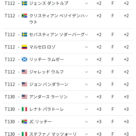
T112
-
ジェンス ダントルプ
+2
F
+2
T112
-
クリスティアン ベゾイデンハ
+2
F
+2
ウト
T112
-
セバスティアン ソダーバーグ
+2
F
+2
T112
-
マルセロ ロゾ
+2
F
+2
T112
-
リッチー ラムゼー
+2
F
+2
T112
-
ジャレッド ウルフ
+2
F
+2
T112
-
ジョン バンダラーン
+2
F
+2
T130
-
アンダース ラーソン
+3
F
+3
T130
-
レナト パラトーレ
+3
F
+3
T130
-
JC リッチー
+3
F
+3
T130
-
ステファノ マッツォーリ
+3
F
+3