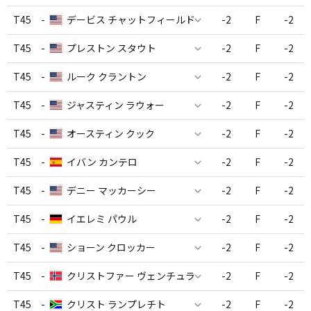
T45
-
デービス チャットフィールド
-2
F
-2
T45
-
プレストン スタウト
-2
F
-2
T45
-
ルーク クラントン
-2
F
-2
T45
-
ジャスティン ラウォー
-2
F
-2
T45
-
オースティン クック
-2
F
-2
T45
-
イバン カンテロ
-2
F
-2
T45
-
デニー マッカーシー
-2
F
-2
T45
-
イエレミ パウル
-2
F
-2
T45
-
ショーン クロッカー
-2
F
-2
T45
-
クリストファー ヴェンチュラ
-2
F
-2
T45
-
クリスト ランプレチト
-2
F
-2