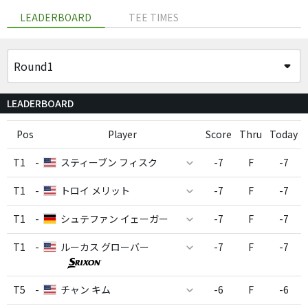
LEADERBOARD
TEE TIMES
LEADERBOARD
Pos
Player
Score
Thru
Today
T1
-
スティーブン フィスク
-7
F
-7
T1
-
トロイ メリット
-7
F
-7
T1
-
シュテファン イェーガー
-7
F
-7
T1
-
ルーカス グローバー
-7
F
-7
T5
-
チャン キム
-6
F
-6