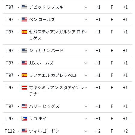
T97
-
デビッド リプスキ
+1
F
+1
T97
-
ベン コールズ
+1
F
+1
T97
-
セバスティアン ガルシア ロド
+1
F
+1
リゲス
T97
-
ジョナサン バード
+1
F
+1
T97
-
J.B. ホームズ
+1
F
+1
T97
-
ラファエル カブレラベロ
+1
F
+1
T97
-
マキシミリアン スタアインレ
+1
F
+1
チナ
T97
-
ハリー ヒッグス
+1
F
+1
T97
-
リコ ホイ
+1
F
+1
T112
-
ウィル ゴードン
+2
F
+2