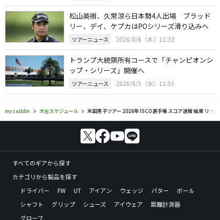
松山英樹、久常涼ら日本勢4人出場 ブラッド
リー、デイ、ケプカはPOシリーズ滑り込みへ
2026/8/6（木）11:33
ツアーニュース
トランプ大統領所有コースで「チャンピオンシ
ップ・シリーズ」開催へ
2026/8/5（水）11:55
ツアーニュース
my caddie
大会スケジュール
米国男子ツアー 2026年 ISCO選手権 スコア速報 結果 リーダーボード
すべてのギアから探す
カテゴリから製品を探す
ドライバー
FW
UT
アイアン
ウェッジ
パター
ボール
シャフト
グリップ
シューズ
アイウェア
距離計測器
グローブ