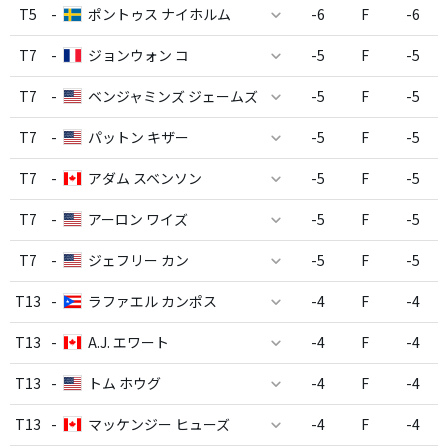
T5
-
ポントゥス ナイホルム
-6
F
-6
T7
-
ジョンウォン コ
-5
F
-5
T7
-
ベンジャミンズ ジェームズ
-5
F
-5
T7
-
パットン キザー
-5
F
-5
T7
-
アダム スベンソン
-5
F
-5
T7
-
アーロン ワイズ
-5
F
-5
T7
-
ジェフリー カン
-5
F
-5
T13
-
ラファエル カンポス
-4
F
-4
T13
-
A.J. エワート
-4
F
-4
T13
-
トム ホウグ
-4
F
-4
T13
-
マッケンジー ヒューズ
-4
F
-4