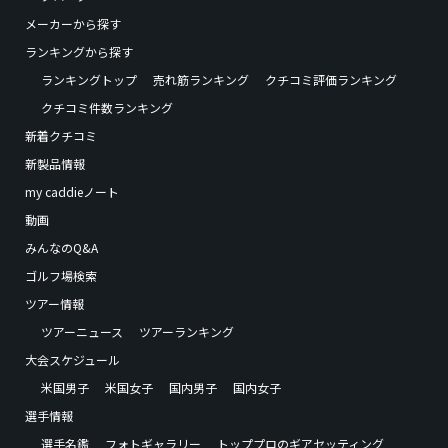
メーカーから探す
ランキングから探す
ランキングトップ
売れ筋ランキング
クチコミ評価ランキング
クチコミ件数ランキング
新着クチコミ
新製品情報
my caddieノート
動画
みんなのQ&A
ゴルフ場検索
ツアー情報
ツアーニュース
ツアーランキング
大会スケジュール
米国男子
米国女子
国内男子
国内女子
選手情報
選手名鑑
フォトギャラリー
トッププロのギアセッティング