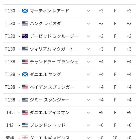
T130
-
マーティン レアード
+3
F
+3
T130
-
ハンク レビオダ
+3
F
+3
T130
-
デービッド ミクルージー
+3
F
+3
T130
-
ウィリアム マクガート
+3
F
+3
T138
-
チャンドラー ブランシェ
+4
F
+4
T138
-
ダニエル ヤング
+4
F
+4
T138
-
ヘイデン スプリンガー
+4
F
+4
T138
-
ジミー スタンジャー
+4
F
+4
142
-
ダニエル アイスマン
+5
F
+5
143
-
ブレンドン トッド
+6
F
+6
棄権
-
ダニエル ギャビンス
+8
18
+8