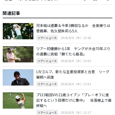
関連記事
河本結は連覇＆今季3勝目なるか 全英帰りは
菅楓華、佐久間朱莉ら5人
2026/8/6（木）15:42
ツアーニュース
ツアー初優勝から1年 ヤングが大会70年ぶり
の連覇に挑戦「勝てたら最高」
2026/8/6（木）15:03
ツアーニュース
LIVゴルフ、新たな主要投資家と合意 リーグ
継続へ前進
2026/8/6（木）12:52
ツアーニュース
プロ3戦目Vの21歳コイブン「プレーオフに進
出するという目標だけに集中」 当落線上で最
終戦へ
2026/8/6（木）12:17
ツアーニュース