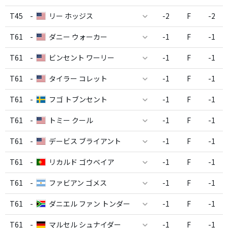
T45
-
リー ホッジス
-2
F
-2
T61
-
ダニー ウォーカー
-1
F
-1
T61
-
ビンセント ワーリー
-1
F
-1
T61
-
タイラー コレット
-1
F
-1
T61
-
フゴ トブンセント
-1
F
-1
T61
-
トミー クール
-1
F
-1
T61
-
デービス ブライアント
-1
F
-1
T61
-
リカルド ゴウベイア
-1
F
-1
T61
-
ファビアン ゴメス
-1
F
-1
T61
-
ダニエル ファン トンダー
-1
F
-1
T61
-
マルセル シュナイダー
-1
F
-1