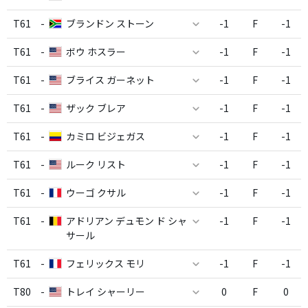
T61
-
ブランドン ストーン
-1
F
-1
T61
-
ボウ ホスラー
-1
F
-1
T61
-
ブライス ガーネット
-1
F
-1
T61
-
ザック ブレア
-1
F
-1
T61
-
カミロ ビジェガス
-1
F
-1
T61
-
ルーク リスト
-1
F
-1
T61
-
ウーゴ クサル
-1
F
-1
T61
-
アドリアン デュモン ド シャ
-1
F
-1
サール
T61
-
フェリックス モリ
-1
F
-1
T80
-
トレイ シャーリー
0
F
0