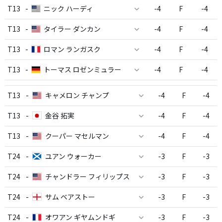
T13
-
ニック ハーディ
-4
F
-4
T13
-
タイラー ダンカン
-4
F
-4
T13
-
ロマン ランガスク
-4
F
-4
T13
-
トーマス ロゼンミュラー
-4
F
-4
T13
-
キャメロン チャンプ
-4
F
-4
T13
-
金谷 拓実
-4
F
-4
T13
-
クーパー マセルマン
-4
F
-4
T24
-
ユアン ウォーカー
-3
F
-3
T24
-
チャンドラー フィリップス
-3
F
-3
T24
-
サム ベアストー
-3
F
-3
T24
-
オワアン ギヤムンドギ
-3
F
-3