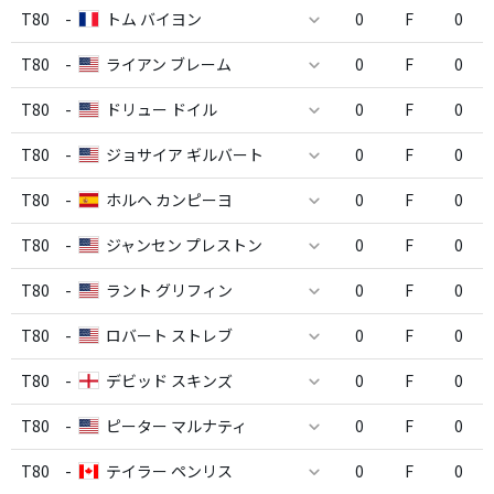
T80
-
トム バイヨン
0
F
0
T80
-
ライアン ブレーム
0
F
0
T80
-
ドリュー ドイル
0
F
0
T80
-
ジョサイア ギルバート
0
F
0
T80
-
ホルヘ カンピーヨ
0
F
0
T80
-
ジャンセン プレストン
0
F
0
T80
-
ラント グリフィン
0
F
0
T80
-
ロバート ストレブ
0
F
0
T80
-
デビッド スキンズ
0
F
0
T80
-
ピーター マルナティ
0
F
0
T80
-
テイラー ペンリス
0
F
0