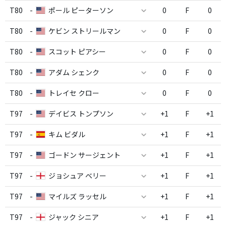
T80
-
ポール ピーターソン
0
F
0
T80
-
ケビン ストリールマン
0
F
0
T80
-
スコット ピアシー
0
F
0
T80
-
アダム シェンク
0
F
0
T80
-
トレイセ クロー
0
F
0
T97
-
デイビス トンプソン
+1
F
+1
T97
-
キム ビダル
+1
F
+1
T97
-
ゴードン サージェント
+1
F
+1
T97
-
ジョシュア ベリー
+1
F
+1
T97
-
マイルズ ラッセル
+1
F
+1
T97
-
ジャック シニア
+1
F
+1