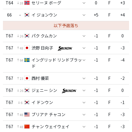
T64
セリーヌ ボーグ
0
F
+3
18
66
-
イ ジョンウン
+5
F
+4
以下予選落ち
T67
パク クムカン
-1
F
0
26
T67
渋野 日向子
-1
F
-3
48
T67
イングリッド リンドブラッ
-1
F
-4
64
ド
T67
西村 優菜
-1
F
-2
23
T67
ジェニー シン
-1
F
0
26
T67
イ ドンウン
-1
F
-1
6
T67
ブリアナ チャコン
-1
F
-3
48
T67
チャン ウェイウェイ
-1
F
-3
48