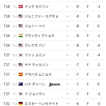
T18
ナンナ マジソン
-9
F
-3
4
T18
ジェニファー カプチョ
-9
F
-5
16
T24
ジェニー ベイ
-8
F
0
14
T24
アディティ アショク
-8
F
-1
8
T24
アレクサ パノ
-8
F
-4
10
T27
ファン ユミン
-7
F
-4
19
T27
ヤナ ウィルソン
-7
F
-1
5
T27
-
アサハラ ムニョス
-7
F
-2
T27
ハナ グリーン
-7
F
0
11
T27
イ ジョンウン
-7
F
-3
7
T32
エスター ヘンセライト
-6
F
-3
14