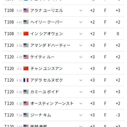
T108
アラナ ユーリエル
+2
F
+3
67
T108
ヘイリー クーパー
+2
F
+2
47
T108
イン シアオウェン
+2
F
0
7
T120
アマンダ ドハーティー
+3
F
+2
30
T120
ケイティ ルー
+3
F
+2
30
T120
チャン ユンスアン
+3
F
+1
5
T120
アデラ セルヌゼク
+3
F
+2
30
T120
カミーユ ボイド
+3
F
+3
59
T120
オースティン アーンスト
+3
F
+2
30
T120
ジーナ キム
+3
F
-3
24
T120
張替 美那
+3
F
+3
59