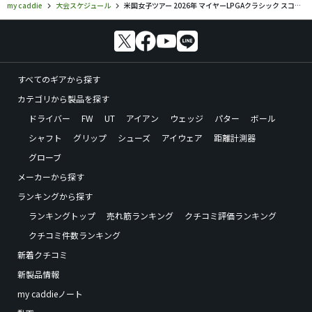
my caddie
大会スケジュール
米国女子ツアー 2026年 マイヤーLPGAクラシック スコア速報 結果 リーダーボード
すべてのギアから探す
カテゴリから製品を探す
ドライバー
FW
UT
アイアン
ウェッジ
パター
ボール
シャフト
グリップ
シューズ
アイウェア
距離計測器
グローブ
メーカーから探す
ランキングから探す
ランキングトップ
売れ筋ランキング
クチコミ評価ランキング
クチコミ件数ランキング
新着クチコミ
新製品情報
my caddieノート