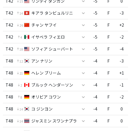
T42
リンディ ダンカン
-5
F
0
15
T42
キアラ タンビュルリニ
-5
F
-3
14
T42
チャン ヤフイ
-5
F
+2
26
T42
イサベラ フィエロ
-5
F
-2
4
T42
ソフィア シューバート
-5
F
-4
18
T48
アン ナリン
-4
F
-3
12
T48
ヘレン ブリーム
-4
F
+1
21
T48
ブルック ヘンダーソン
-4
F
-1
2
T48
オリビア コワン
-4
F
-2
8
T48
コ ジンヨン
-4
F
0
14
T48
ジャスミン スワンナプラ
-4
F
0
14