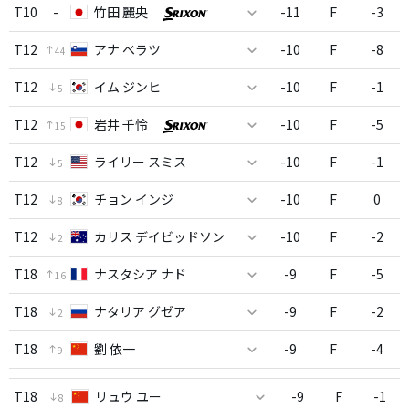
T10
-
竹田 麗央
-11
F
-3
T12
アナ ベラツ
-10
F
-8
44
T12
イム ジンヒ
-10
F
-1
5
T12
岩井 千怜
-10
F
-5
15
T12
ライリー スミス
-10
F
-1
5
T12
チョン インジ
-10
F
0
8
T12
カリス デイビッドソン
-10
F
-2
2
T18
ナスタシア ナド
-9
F
-5
16
T18
ナタリア グゼア
-9
F
-2
2
T18
劉 依一
-9
F
-4
9
T18
リュウ ユー
-9
F
-1
8