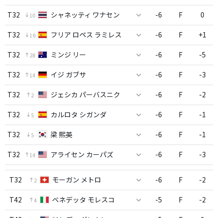
T32
シャネッティ ワナセン
-6
F
0
10
T32
フリア ロペス ラミレス
-6
F
+1
16
T32
ミンジ リー
-6
F
-5
28
T32
イジ ガブサ
-6
F
-3
14
T32
ジェシカ パーバスニク
-6
F
-2
2
T32
カルロタ シガンダ
-6
F
-1
5
T32
梁 熙英
-6
F
-1
5
T32
アライセン カーパズ
-6
F
-3
14
T32
モーガン メトロ
-6
F
-2
2
T42
ベネデッタ モレスコ
-5
F
-2
4