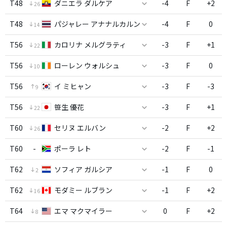
T48
ダニエラ ダルケア
-4
F
+2
26
T48
パジャレー アナナルカルン
-4
F
0
14
T56
カロリナ メルグラティ
-3
F
+1
22
T56
ローレン ウォルシュ
-3
F
0
10
T56
イ ミヒャン
-3
F
-3
9
T56
笹生 優花
-3
F
+1
22
T60
セリヌ エルバン
-2
F
+2
26
T60
-
ポーラ レト
-2
F
-1
T62
ソフィア ガルシア
-1
F
0
2
T62
モダミー ルブラン
-1
F
+2
16
T64
エマ マクマイラー
0
F
+2
8