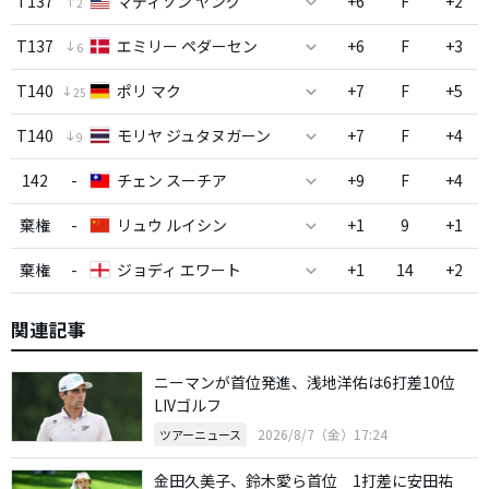
T137
マディソン ヤング
+6
F
+2
2
T137
エミリー ペダーセン
+6
F
+3
6
T140
ポリ マク
+7
F
+5
25
T140
モリヤ ジュタヌガーン
+7
F
+4
9
142
-
チェン スーチア
+9
F
+4
棄権
-
リュウ ルイシン
+1
9
+1
棄権
-
ジョディ エワート
+1
14
+2
関連記事
ニーマンが首位発進、浅地洋佑は6打差10位
LIVゴルフ
2026/8/7（金）17:24
ツアーニュース
金田久美子、鈴木愛ら首位 1打差に安田祐