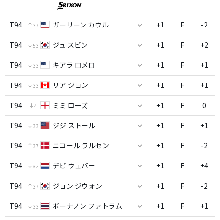
T94
ガーリーン カウル
+1
F
-2
37
T94
ジュ スビン
+1
F
+2
53
T94
キアラ ロメロ
+1
F
+1
33
T94
リア ジョン
+1
F
+1
33
T94
ミミ ローズ
+1
F
0
4
T94
ジジ ストール
+1
F
+1
33
T94
ニコール ラルセン
+1
F
-2
37
T94
デビ ウェバー
+1
F
+4
82
T94
ジョン ジウォン
+1
F
-2
37
T94
ポーナノン ファトラム
+1
F
+1
33