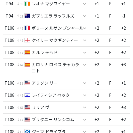
T94
レオナ マグワイヤー
+1
F
+1
33
T94
ガブリエラ ラッフルズ
+1
F
-1
21
T108
ポリーヌ ルサン ブシャール
+2
F
+2
47
T108
ケイリー マクギンティー
+2
F
+2
47
T108
カルラ テヘド
+2
F
+2
47
T108
カロリナ ロペス チャカラ
+2
F
+3
67
コト
T108
アリソン リー
+2
F
+1
18
T108
レイティシア ベック
+2
F
+2
47
T108
リリア ヴ
+2
F
+3
67
T108
ブリタニー リンシコム
+2
F
+2
47
T108
ジェマ ドライブラ
+2
F
+1
18