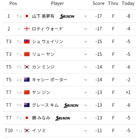
Pos
Player
Score
Thru
Today
1
山下 美夢有
-17
F
-8
6
2
-
ロティ ウォード
-17
F
-4
T3
シュ ウェイリン
-15
F
-5
1
T3
リュー ヤン
-15
F
-5
1
T5
カン ミンジ
-14
F
-6
5
T5
キャシー ポーター
-14
F
-2
2
T7
ヤン ジン
-13
F
+1
6
T7
グレース キム
-13
F
-6
9
T7
勝 みなみ
-13
F
-5
3
T10
イ ソミ
-11
F
-5
12