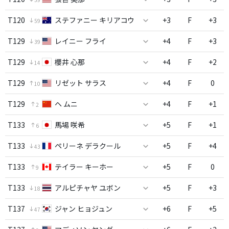
T120
ステファニー キリアコウ
+3
F
+3
59
T129
レイニー フライ
+4
F
+3
39
T129
櫻井 心那
+4
F
+2
14
T129
リゼット サラス
+4
F
0
10
T129
ヘ ムニ
+4
F
+1
2
T133
馬場 咲希
+5
F
+1
6
T133
ペリーネ デラクール
+5
F
+4
43
T133
テイラー キーホー
+5
F
0
9
T133
アルピチャヤ ユボン
+5
F
+3
18
T137
ジャン ヒョジュン
+6
F
+5
47