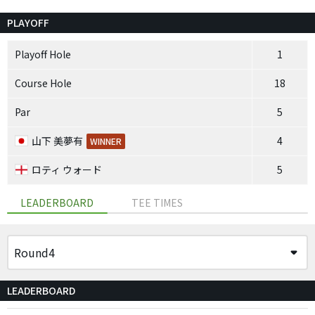
PLAYOFF
Playoff Hole
1
Course Hole
18
Par
5
山下 美夢有
4
WINNER
ロティ ウォード
5
LEADERBOARD
TEE TIMES
LEADERBOARD