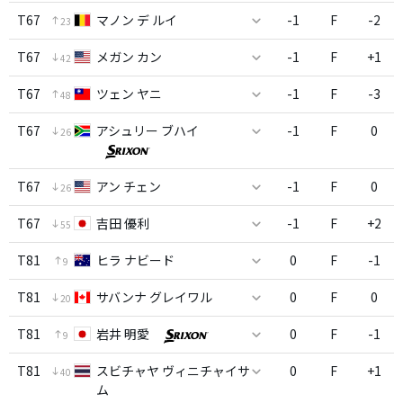
T67
マノン デ ルイ
-1
F
-2
23
T67
メガン カン
-1
F
+1
42
T67
ツェン ヤニ
-1
F
-3
48
T67
アシュリー ブハイ
-1
F
0
26
T67
アン チェン
-1
F
0
26
T67
吉田 優利
-1
F
+2
55
T81
ヒラ ナビード
0
F
-1
9
T81
サバンナ グレイワル
0
F
0
20
T81
岩井 明愛
0
F
-1
9
T81
スビチャヤ ヴィニチャイサ
0
F
+1
40
ム