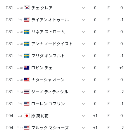
T81
チェ クレア
0
F
0
20
T81
ライアン オトゥール
0
F
-1
9
T81
リネア ストローム
0
F
0
20
T81
アンナ ノードクイスト
0
F
0
20
T81
フリダ キンフルト
0
F
-1
9
T81
ロビン チェ
0
F
+1
40
T81
ナターシャ オーン
0
F
0
20
T81
ジーノ ティティクル
0
F
-2
34
T81
ローレン コフリン
0
F
-1
9
T94
原 英莉花
+1
F
0
4
T94
ブルック マシューズ
+1
F
-2
37