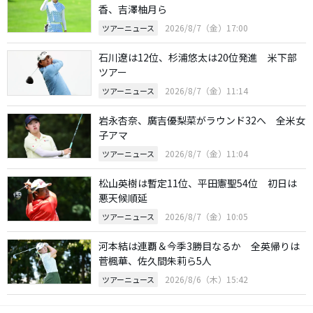
香、吉澤柚月ら
2026/8/7（金）17:00
ツアーニュース
石川遼は12位、杉浦悠太は20位発進 米下部
ツアー
2026/8/7（金）11:14
ツアーニュース
岩永杏奈、廣吉優梨菜がラウンド32へ 全米女
子アマ
2026/8/7（金）11:04
ツアーニュース
松山英樹は暫定11位、平田憲聖54位 初日は
悪天候順延
2026/8/7（金）10:05
ツアーニュース
河本結は連覇＆今季3勝目なるか 全英帰りは
菅楓華、佐久間朱莉ら5人
2026/8/6（木）15:42
ツアーニュース