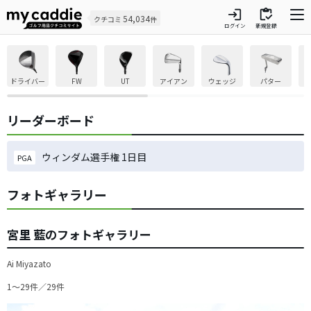
login
inventory
54,034
クチコミ
件
ログイン
新規登録
ドライバー
FW
UT
アイアン
ウェッジ
パター
リーダーボード
ウィンダム選手権 1日目
PGA
フォトギャラリー
宮里 藍のフォトギャラリー
Ai Miyazato
1〜29件／29件