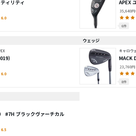
ユーティリティ
APEX
35,640
6.0
6件
ウェッジ
EX
キャロウェ
019）
MACK 
23,760円
6.0
8件
） #7H ブラックヴァーチカル
6.5