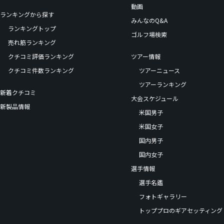
動画
ランキングから探す
みんなのQ&A
ランキングトップ
ゴルフ場検索
売れ筋ランキング
クチコミ評価ランキング
ツアー情報
クチコミ件数ランキング
ツアーニュース
ツアーランキング
新着クチコミ
大会スケジュール
新製品情報
米国男子
米国女子
国内男子
国内女子
選手情報
選手名鑑
フォトギャラリー
トッププロのギアセッティング