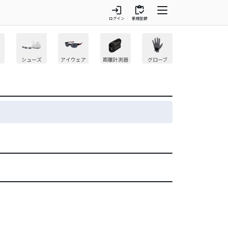
login
inventory
ログイン
新規登録
シューズ
アイウェア
距離計測器
グローブ