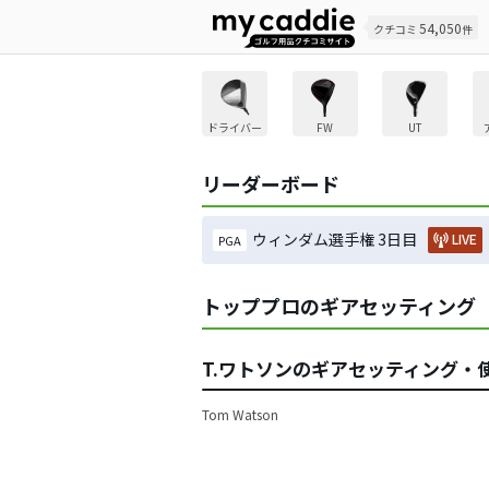
54,050
クチコミ
件
ドライバー
FW
UT
リーダーボード
ウィンダム選手権 3日目
LIVE
PGA
トッププロのギアセッティング
T.ワトソンのギアセッティング・
Tom Watson