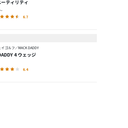
 ユーティリティ
円～
6.7
イゴルフ／MACK DADDY
DADDY 4 ウェッジ
6.4