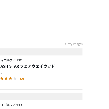
Getty Images
イゴルフ／EPIC
 FLASH STAR フェアウェイウッド
円～
6.0
イゴルフ／APEX