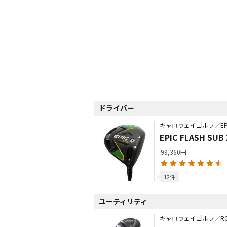
ドライバー
キャロウェイゴルフ／EP
EPIC FLASH 
イバー CE
99,360円
12件
ユーティリティ
キャロウェイゴルフ／RO