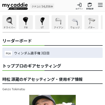
login
inventory
54,056
クチコミ
件
ログイン
新規登録
ドライバー
FW
UT
アイアン
ウェッジ
パター
リーダーボード
ウィンダム選手権 3日目
PGA
トッププロのギアセッティング
時松 源蔵のギアセッティング・使用ギア情報
Genzo Tokimatsu