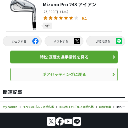
Mizuno Pro 243 アイアン
25,300円（1本）
6.1
9件
シェアする
ポストする
LINEで送る
時松 源蔵の選手情報を見る
ギアセッティングに戻る
関連記事
my caddie
すべてのゴルフ選手名鑑
国内男子のゴルフ選手名鑑
時松 源蔵
時松 源蔵のギアセッティング・使用ギア情報