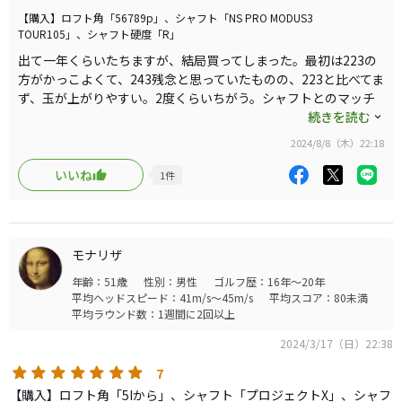
ていきます。本来は軟鉄で作ったらヘッドスピードが速い
【購入】ロフト角「56789p」、シャフト「NS PRO MODUS3
TOUR105」、シャフト硬度「R」
人には評価されるとおもいますが、私みたいな32*3の人に
出て一年くらいたちますが、結局買ってしまった。最初は223の
は助かります。モーダス１０５アールめっちゃぴったりで
方がかっこよくて、243残念と思っていたものの、223と比べてま
した。自分にあったスペックではじめてそのクラブの評価
ず、玉が上がりやすい。2度くらいちがう。シャフトとのマッチ
になります。信頼する店員さんのもとじっくり考えて購入
ング注意です。初速が少し速い。距離にして2*３ヤードも変わら
続きを読む
してください。
ないくらいですが、高さも出るのでキャリーは出やすいです。落
2024/8/8（木）22:18
下角度もおおきくなりやすい。打感が少しよくなった。前の223
もよかったですが。ミズノのアイアンはある一定のダウンブロー
いいね
1
件
であつく当たるとめっちゃよい感覚になります。ヘッドの安定性
がある。この辺は223とあまり変わらない。見た目がよく感じて
きた。自動車とかも見慣れてくると、時代が流れるとかっこよく
見えたりするもんだから不思議。いろんなヘッドも打ちました
モナリザ
が、自分は重心距離の長めのアイアンは合いません。シャフトは
年齢：51歳
性別：男性
ゴルフ歴：16年～20年
モーダス105のRがやはり合う。多くの人が一番合うと思ってま
平均ヘッドスピード：41m/s～45m/s
平均スコア：80未満
す。ぜひ標準シャフトにしてほしい。245にさすといまいちにな
平均ラウンド数：1週間に2回以上
るのだから不思議。
ほんとにクラブってちょっとのことでかわる。新品を買うときは
2024/3/17（日）22:38
皆さん散々打ちまくって決めてください。ミズノプロは銅メッキ
7
してあるからコストはかけてる割に定価は安めですが、普通の人
【購入】ロフト角「5Iから」、シャフト「プロジェクトX」、シャフ
には高価です。その点zx5マーク2のモーダス105dstは完璧で