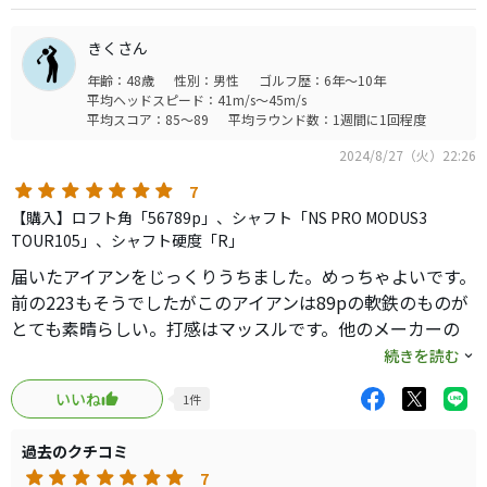
きくさん
年齢：48歳
性別：男性
ゴルフ歴：6年～10年
平均ヘッドスピード：41m/s～45m/s
平均スコア：85～89
平均ラウンド数：1週間に1回程度
2024/8/27（火）22:26
7
【購入】ロフト角「56789p」、シャフト「NS PRO MODUS3
TOUR105」、シャフト硬度「R」
届いたアイアンをじっくりうちました。めっちゃよいです。
前の223もそうでしたがこのアイアンは89pの軟鉄のものが
とても素晴らしい。打感はマッスルです。他のメーカーの
アイアンも打感はいいなと思うものもありますが、やはり
続きを読む
ミズノプロの軟鉄、銅メッキにはかなわない。シャフトで
いいね
1
件
も打感は全然変わりますが、モーダスもいいです。小ぶり
なのに安定性がある。高くあがって素晴らしい。７番より
過去のクチコミ
上もよくできてるとおもいます。打感もまえに比べてよく
7
なりましたが、芯に当たるとパチっと弾いて、玉が上がっ