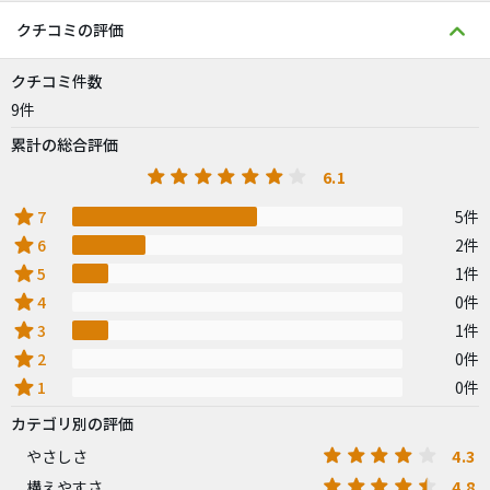
クチコミの評価
クチコミ件数
9件
累計の総合評価
6.1
star
7
5件
star
6
2件
star
5
1件
star
4
0件
star
3
1件
star
2
0件
star
1
0件
カテゴリ別の評価
4.3
やさしさ
4.8
構えやすさ