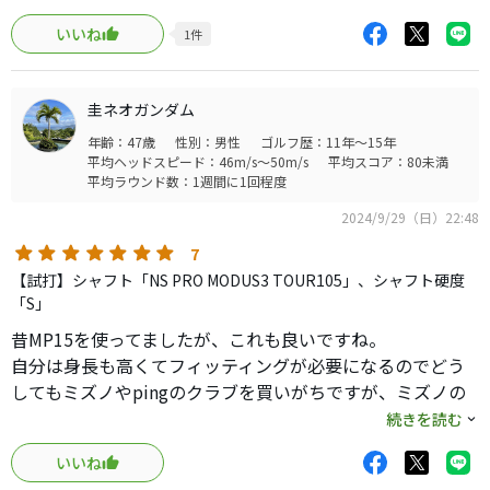
まり過ぎる・・・ちょっと扱いにくいアイアンでした。
いいね
1
件
圭ネオガンダム
年齢：47歳
性別：男性
ゴルフ歴：11年～15年
平均ヘッドスピード：46m/s～50m/s
平均スコア：80未満
平均ラウンド数：1週間に1回程度
2024/9/29（日）22:48
7
【試打】シャフト「NS PRO MODUS3 TOUR105」、シャフト硬度
「S」
昔MP15を使ってましたが、これも良いですね。
自分は身長も高くてフィッティングが必要になるのでどう
してもミズノやpingのクラブを買いがちですが、ミズノの
打感はやはり良いですね。
続きを読む
グリップまでフィッティングしてのお値段なので決して高
いいね
くもないですし。