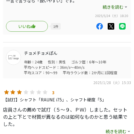
一言で言うなら「扱いやすい」です。
結構強めのダウンブローで打ち込まないと、本来の良さが
顔は以前所有していたMIZUNO PRO 319をわずかに大きくした感
続きを読む
出ないです。
じで構えやすいです。
ミドルアイアンとショートアイアンで少しスイングを変える
2025/5/24（土）18:20
5～6Iはとても簡単で、インパクト直後からポーンと上がってくれ
必要がありそうです。
て弾道が高く、打点が多少上下左右にずれても曲がりにくいで
いいね
1
件
HDCPがシングルの中～上級者で、ミドルアイアンだけ簡単
す。
に打ちたい人が使うアイアンだと思います。
不思議なことに、短い番手になればなるほど難しく感じます。
9I～Pはマッスルバックと変わらないくらいの難易度。
その分、ウェッジのように色々操作しやすいし、ラブからの抜け
チョメチョメぽん
も良いです。
年齢：24歳
性別：男性
ゴルフ歴：6年～10年
平均ヘッドスピード：36m/s～40m/s
打感は良いです。
平均スコア：90～99
平均ラウンド数：2か月に1回程度
クロモリの5～7Iも、他社の軟鉄鍛造と変わらないかそれ以上の
軟らかさですが、どこに当たっても軟らかいので「打感がぼやけ
2025/1/28（火）15:33
る」と感じる人もいるかも。
3
【試打】シャフト「RAUNE i75」、シャフト硬度「S」
90を切るかどうかくらいでこれから上達しても長く使えるアイア
ン、ということでお勧めできるものだと思います。
店員さんの薦めで試打（５～９、ＰＷ）しました。セット
の上と下とで材質が異なるのは如何なものかと思う結果で
した。
５～７番では捕まりが悪くて右目に飛び、８番以下では捕
続きを読む