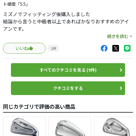
ト硬度「5.5」
す。しかも安い。合うアイアンを買うと買い換えてくれないわけ
でメーカーさんは困りますが、プロなんだからわかっているは
ミズノでフィッティング後購入しました
ず、ドライバーとかもディアマナmm*
結論から言うと中級者以上であればかなりおすすめのアイ
45*２５インチを売ってほしい。
アンです。
ミズノプロと聞くと難しいイメージあるけど使ってみたら
続きを読む
かなりやさしく操作性も高く球も上がりやすいです。
いいね
1
件
シャフトはゴルフ始めてからずっとDGでしたがフィッティ
ングでプロジェクトXをすすめられて使ってみたらとても球
が上がりやすく落ち際に持ち玉のドローがかるくかかる感
すべてのクチコミを見る (9件)
じでベストマッチでした。
打感はミズノですのでもちろん最高です
シャフトでかなり変わるところもあるので購入の際は必ず
クチコミをする
フィッティングをおすすめします。
同じカテゴリで評価の高い商品