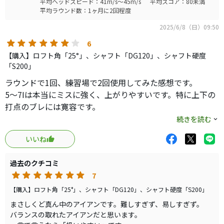
平均ヘッドスピード：41m/s～45m/s
平均スコア：80未満
平均ラウンド数：1ヶ月に2回程度
2025/6/8（日）09:50
6
【購入】ロフト角「25°」、シャフト「DG120」、シャフト硬度
「S200」
ラウンドで1回、練習場で2回使用してみた感想です。
5～7Iは本当にミスに強く、上がりやすいです。特に上下の
打点のブレには寛容です。
弾道もアイアンらしく、一気に頂点まで上がっていって、そ
続きを読む
こからゆっくりと落ちてくる感じです。
いいね
ただ、やはり8I～Pは難しい。
5～7Iとは重心の高さがかなり違う感じがします。7Iより長
過去のクチコミ
い番手は結構低重心で、ショートアイアンでそれと同じ感
7
覚でインパクトするとトップ目の打感になってしまいま
す。重心が高いのでしょう。
【購入】ロフト角「25°」、シャフト「DG120」、シャフト硬度「S200」
ただ、そんな打感でもそこまで飛距離が落ちておらず、逆
まさしくど真ん中のアイアンです。難しすぎず、易しすぎず。
にそこが気持ち悪い。
バランスの取れたアイアンだと思います。