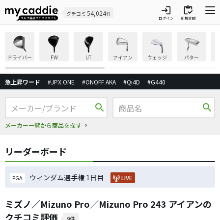
login
inventory
54,024
クチコミ
件
ログイン
新規登録
ドライバー
FW
UT
アイアン
ウェッジ
パター
急上昇ワード
#JPX ONE
#ONOFF AKA
#Qi4D
#G440
search
search
メーカー一覧から商品を探す
リーダーボード
ウィンダム選手権 1日目
LIVE
PGA
ミズノ／Mizuno Pro／Mizuno Pro 243 アイアンの
クチコミ評価
9件