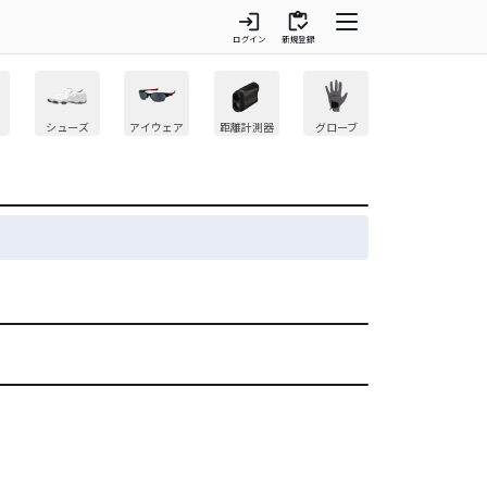
login
inventory
ログイン
新規登録
シューズ
アイウェア
距離計測器
グローブ