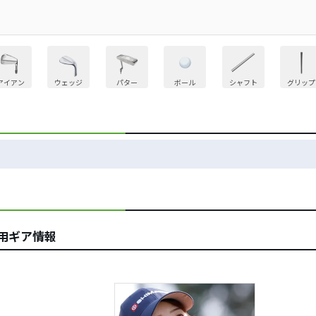
アイアン
ウェッジ
パター
ボール
シャフト
グリップ
用ギア情報