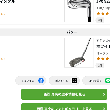
ティメタル
JPX 
138,60
6.0
8件
パター
オデッセ
ホワイト
オープン
6.9
2件
シェアする
ポストする
LINEで送る
西郷 真央の選手情報を見る
西郷 真央のフォトギャラリーを見る