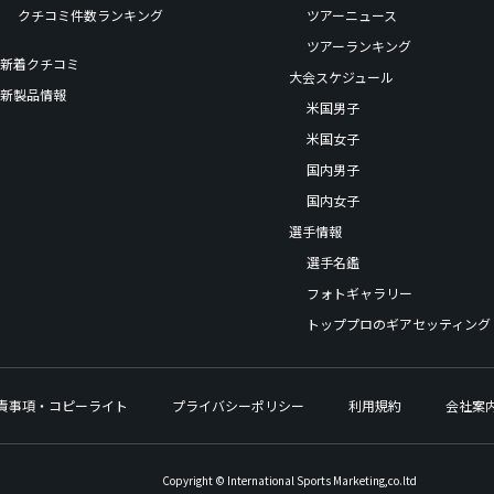
クチコミ件数ランキング
ツアーニュース
ツアーランキング
新着クチコミ
大会スケジュール
新製品情報
米国男子
米国女子
国内男子
国内女子
選手情報
選手名鑑
フォトギャラリー
トッププロのギアセッティング
責事項・コピーライト
プライバシーポリシー
利用規約
会社案
Copyright © International Sports Marketing,co.ltd