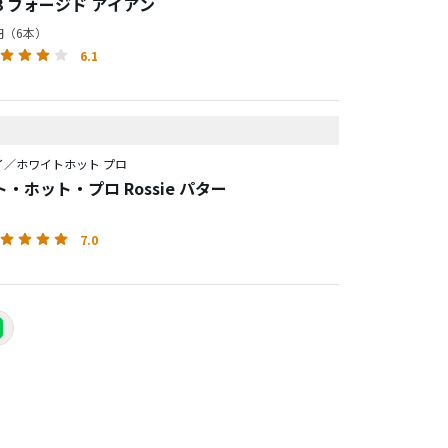
923 フォージド アイアン
0円（6本）
6.1
イ／ホワイトホット プロ
・ホット・プロ Rossie パター
7.0