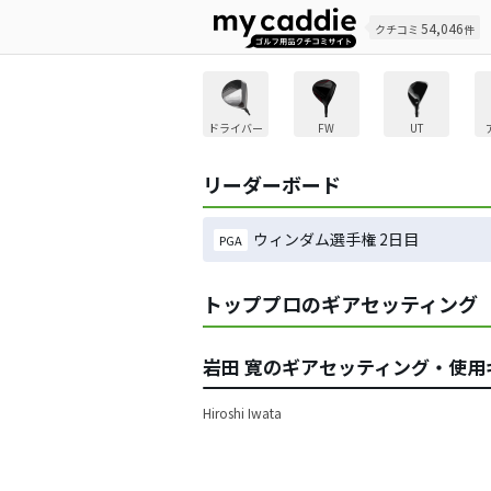
54,046
クチコミ
件
ドライバー
FW
UT
リーダーボード
ウィンダム選手権 2日目
PGA
トッププロのギアセッティング
岩田 寛のギアセッティング・使用
Hiroshi Iwata