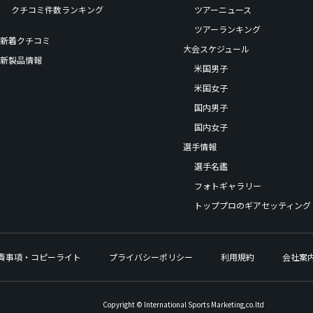
クチコミ件数ランキング
ツアーニュース
ツアーランキング
新着クチコミ
大会スケジュール
新製品情報
米国男子
米国女子
国内男子
国内女子
選手情報
選手名鑑
フォトギャラリー
トッププロのギアセッティング
責事項・コピーライト
プライバシーポリシー
利用規約
会社案
Copyright © International Sports Marketing,co.ltd