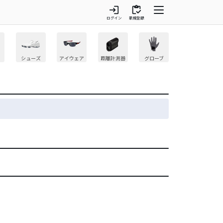
login
inventory
ログイン
新規登録
シューズ
アイウェア
距離計測器
グローブ