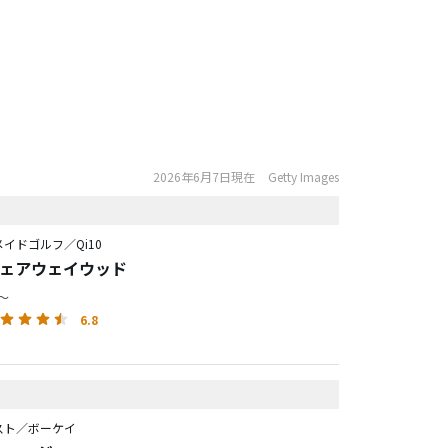
2026年6月7日現在
Getty Images
イドゴルフ／Qi10
 フェアウェイウッド
円～
6.8
スト／ボーケイ