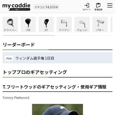
login
inventory
54,025
クチコミ
件
ログイン
新規登録
ドライバー
FW
UT
アイアン
ウェッジ
パター
リーダーボード
ウィンダム選手権 1日目
PGA
トッププロのギアセッティング
T.フリートウッドのギアセッティング・使用ギア情報
Tommy Fleetwood