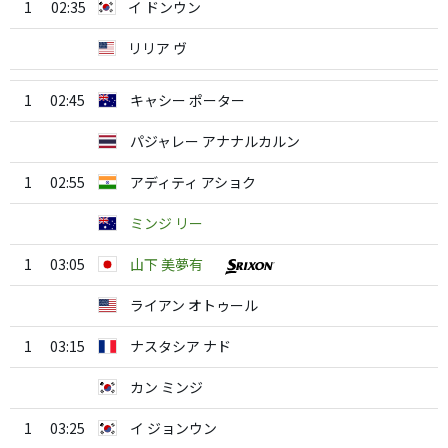
1
02:35
イ ドンウン
リリア ヴ
1
02:45
キャシー ポーター
パジャレー アナナルカルン
1
02:55
アディティ アショク
ミンジ リー
1
03:05
山下 美夢有
ライアン オトゥール
1
03:15
ナスタシア ナド
カン ミンジ
1
03:25
イ ジョンウン