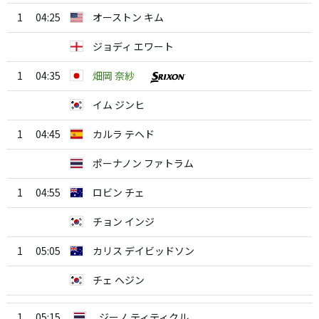
1
04:25
オーストン キム
ジョディ エワート
1
04:35
畑岡 奈紗
イム ジンヒ
1
04:45
カルラ テヘド
ポーナノン ファトラム
1
04:55
ロビン チェ
チョン インジ
1
05:05
カリス デイビッドソン
チェ ヘジン
1
05:15
ジーノ ティティクル