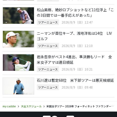
松山英樹、絶妙ロブショットなど11位浮上「こ
の3日間では一番手応えがあった」
2026/8/9（日）12:47
ツアーニュース
ニーマンが首位キープ、浅地洋佑は14位 LIV
ゴルフ
2026/8/9（日）12:10
ツアーニュース
岩永杏奈がベスト4進出、準決勝もリード 全
米女子アマは連日順延
2026/8/9（日）10:21
ツアーニュース
石川遼は暫定68位 米下部ツアーは悪天候順延
2026/8/9（日）09:48
ツアーニュース
my caddie
大会スケジュール
米国女子ツアー 2026年 フォーティネット ファウンダーズ カップ 組み合わせ