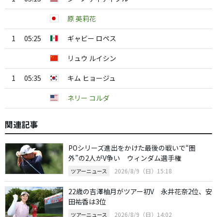
原 英莉花
1
05:25
ギャビー ロペス
リュウ ルイシン
1
05:35
キム ヒョージュ
ネリー コルダ
関連記事
POシリーズ進出をかけた最後の戦いで“圏
外”の2人がV争い ウィンダム選手権
2026/8/9（日）15:18
ツアーニュース
22歳の吉澤柚月がツアー初V 永井花奈2位、安
田祐香は3位
2026/8/9（日）14:02
ツアーニュース