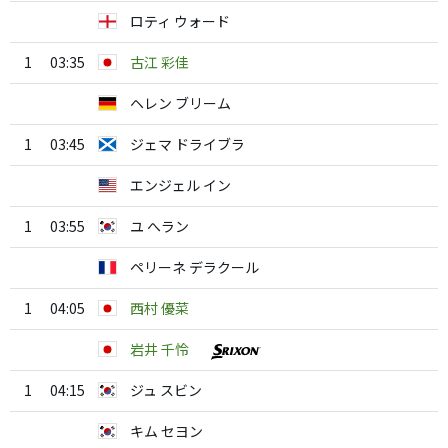
ロティ ウォード
1
03:35
古江 彩佳
ヘレン ブリーム
1
03:45
ジェマ ドライブラ
エンジェル イン
1
03:55
ユ へラン
ペリーネ デラクール
1
04:05
西村 優菜
岩井 千怜
1
04:15
ジュ スビン
キム セヨン