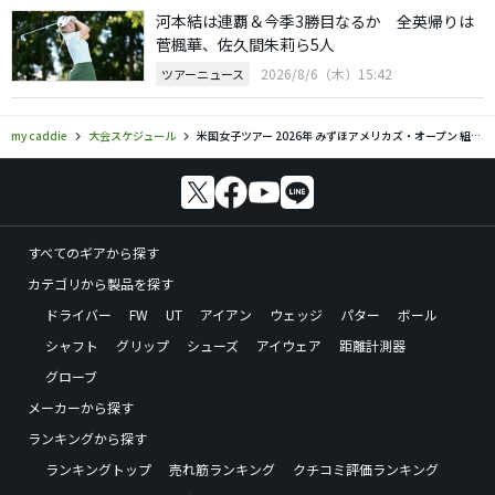
河本結は連覇＆今季3勝目なるか 全英帰りは
菅楓華、佐久間朱莉ら5人
2026/8/6（木）15:42
ツアーニュース
my caddie
大会スケジュール
米国女子ツアー 2026年 みずほアメリカズ・オープン 組み合わせ
すべてのギアから探す
カテゴリから製品を探す
ドライバー
FW
UT
アイアン
ウェッジ
パター
ボール
シャフト
グリップ
シューズ
アイウェア
距離計測器
グローブ
メーカーから探す
ランキングから探す
ランキングトップ
売れ筋ランキング
クチコミ評価ランキング