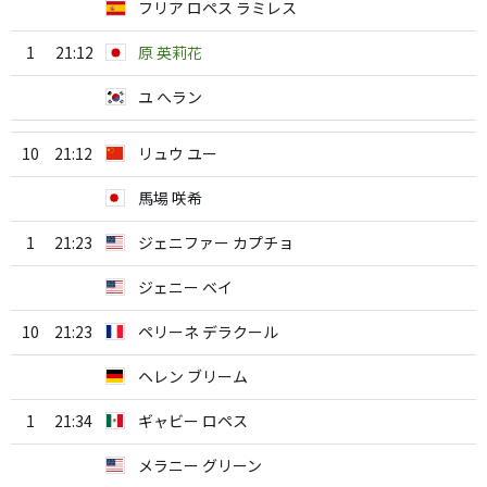
フリア ロペス ラミレス
1
21:12
原 英莉花
ユ へラン
10
21:12
リュウ ユー
馬場 咲希
1
21:23
ジェニファー カプチョ
ジェニー ベイ
10
21:23
ペリーネ デラクール
ヘレン ブリーム
1
21:34
ギャビー ロペス
メラニー グリーン