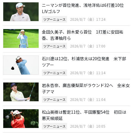
ニーマンが首位発進、浅地洋佑は6打差10位
LIVゴルフ
2026/8/7（金）17:24
ツアーニュース
金田久美子、鈴木愛ら首位 1打差に安田祐
香、吉澤柚月ら
2026/8/7（金）17:00
ツアーニュース
石川遼は12位、杉浦悠太は20位発進 米下部
ツアー
2026/8/7（金）11:14
ツアーニュース
岩永杏奈、廣吉優梨菜がラウンド32へ 全米女
子アマ
2026/8/7（金）11:04
ツアーニュース
松山英樹は暫定11位、平田憲聖54位 初日は
悪天候順延
2026/8/7（金）10:05
ツアーニュース