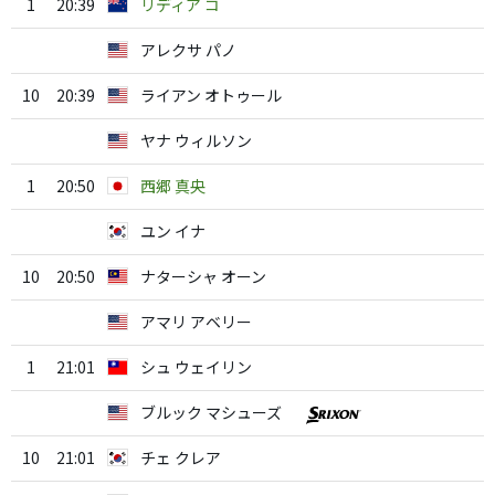
1
20:39
リディア コ
アレクサ パノ
10
20:39
ライアン オトゥール
ヤナ ウィルソン
1
20:50
西郷 真央
ユン イナ
10
20:50
ナターシャ オーン
アマリ アベリー
1
21:01
シュ ウェイリン
ブルック マシューズ
10
21:01
チェ クレア