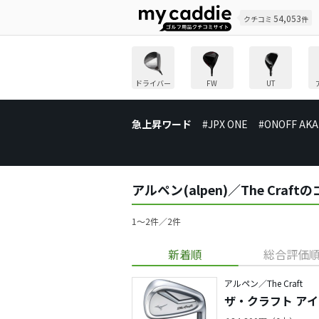
54,053
クチコミ
件
ドライバー
FW
UT
急上昇ワード
#JPX ONE
#ONOFF AKA
アルペン(alpen)／The Cra
1〜2件／2件
新着順
総合評価
アルペン／The Craft
ザ・クラフト ア