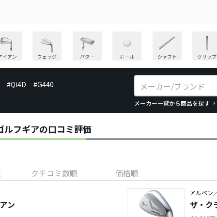
アイアン
ウェッジ
パター
ボール
シャフト
グリップ
#Qi4D
#G440
メーカー一覧から商品を探す
ftのゴルフギアの口コミ評価
順
クチコミ数順
価格順
アルペン／Th
イアン
ザ・ク