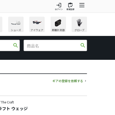
login
inventory
ログイン
新規登録
シューズ
アイウェア
距離計測器
グローブ
search
search
ギアの登録を依頼する
e Craft
ラフト ウェッジ