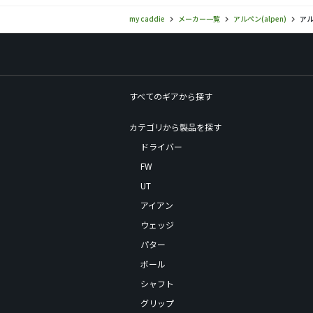
my caddie
メーカー一覧
アルペン(alpen)
アル
すべてのギアから探す
カテゴリから製品を探す
ドライバー
FW
UT
アイアン
ウェッジ
パター
ボール
シャフト
グリップ