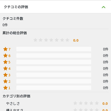
クチコミの評価
クチコミ件数
0件
累計の総合評価
0.0
star
7
0件
star
6
0件
star
5
0件
star
4
0件
star
3
0件
star
2
0件
star
1
0件
カテゴリ別の評価
0.0
やさしさ
0.0
構えやすさ