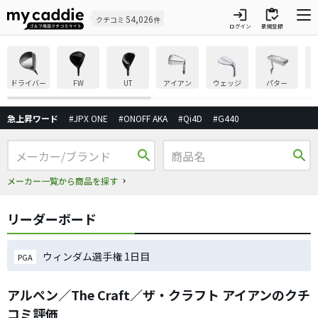
login
inventory
54,026
クチコミ
件
ログイン
新規登録
ドライバー
FW
UT
アイアン
ウェッジ
パター
急上昇ワード
#JPX ONE
#ONOFF AKA
#Qi4D
#G440
search
search
メーカー一覧から商品を探す
リーダーボード
ウィンダム選手権 1日目
PGA
アルペン／The Craft／ザ・クラフト アイアンのクチ
コミ評価