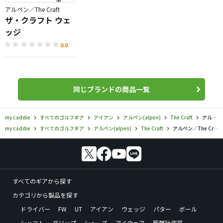
アルペン／The Craft
ザ・クラフト ウェ
ッジ
0.0
同じブランドの商品一覧
my caddie
すべてのゴルフギア
アイアン
アルペン(alpen)
The Craft
アルペン／The Craft／ザ・クラフト アイアンの口コミ評価
my caddie
すべてのゴルフギア
アルペン(alpen)
The Craft
アルペン／The Craft／ザ・クラフト アイアンの口コミ評価
すべてのギアから探す
カテゴリから製品を探す
ドライバー
FW
UT
アイアン
ウェッジ
パター
ボール
シャフト
グリップ
シューズ
アイウェア
距離計測器