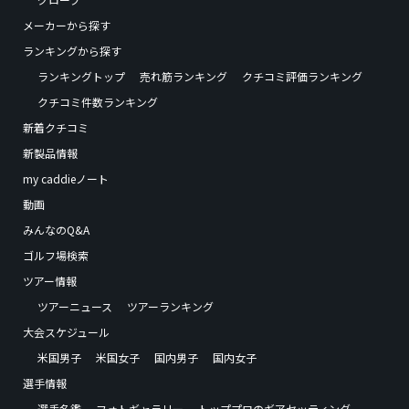
メーカーから探す
ランキングから探す
ランキングトップ
売れ筋ランキング
クチコミ評価ランキング
クチコミ件数ランキング
新着クチコミ
新製品情報
my caddieノート
動画
みんなのQ&A
ゴルフ場検索
ツアー情報
ツアーニュース
ツアーランキング
大会スケジュール
米国男子
米国女子
国内男子
国内女子
選手情報
選手名鑑
フォトギャラリー
トッププロのギアセッティング