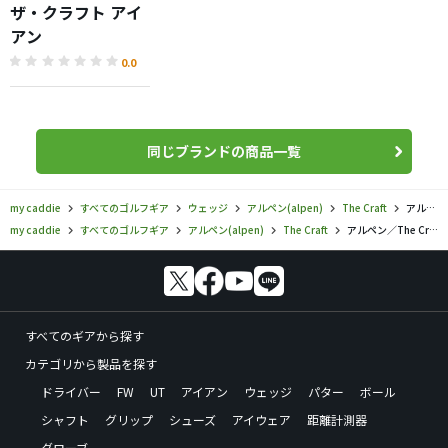
ザ・クラフト アイ
アン
0.0
同じブランドの商品一覧
my caddie
すべてのゴルフギア
ウェッジ
アルペン(alpen)
The Craft
アルペン／The Craft／ザ・クラフト ウェッジの口コミ評価
my caddie
すべてのゴルフギア
アルペン(alpen)
The Craft
アルペン／The Craft／ザ・クラフト ウェッジの口コミ評価
すべてのギアから探す
カテゴリから製品を探す
ドライバー
FW
UT
アイアン
ウェッジ
パター
ボール
シャフト
グリップ
シューズ
アイウェア
距離計測器
グローブ