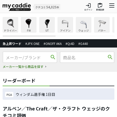
login
inventory
54,025
クチコミ
件
ログイン
新規登録
ドライバー
FW
UT
アイアン
ウェッジ
パター
急上昇ワード
#JPX ONE
#ONOFF AKA
#Qi4D
#G440
search
search
メーカー一覧から商品を探す
リーダーボード
ウィンダム選手権 1日目
PGA
アルペン／The Craft／ザ・クラフト ウェッジのク
チコミ評価