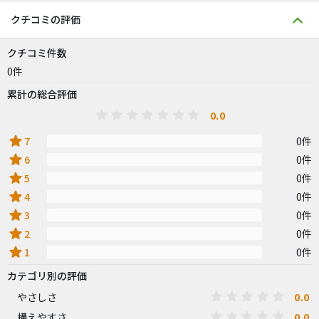
クチコミの評価
クチコミ件数
0件
累計の総合評価
0.0
star
7
0件
star
6
0件
star
5
0件
star
4
0件
star
3
0件
star
2
0件
star
1
0件
カテゴリ別の評価
0.0
やさしさ
0.0
構えやすさ