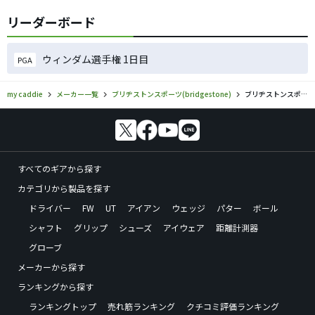
リーダーボード
ウィンダム選手権 1日目
PGA
my caddie
メーカー一覧
ブリヂストンスポーツ(bridgestone)
ブリヂストンスポーツ(bridgestone)／BRIDGESTONE GOLF J015のゴルフギアの口コミ評価
すべてのギアから探す
カテゴリから製品を探す
ドライバー
FW
UT
アイアン
ウェッジ
パター
ボール
シャフト
グリップ
シューズ
アイウェア
距離計測器
グローブ
メーカーから探す
ランキングから探す
ランキングトップ
売れ筋ランキング
クチコミ評価ランキング