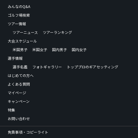
みんなのQ&A
ゴルフ場検索
ツアー情報
ツアーニュース
ツアーランキング
大会スケジュール
米国男子
米国女子
国内男子
国内女子
選手情報
選手名鑑
フォトギャラリー
トッププロのギアセッティング
はじめての方へ
よくある質問
マイページ
キャンペーン
特集
お問い合わせ
免責事項・コピーライト