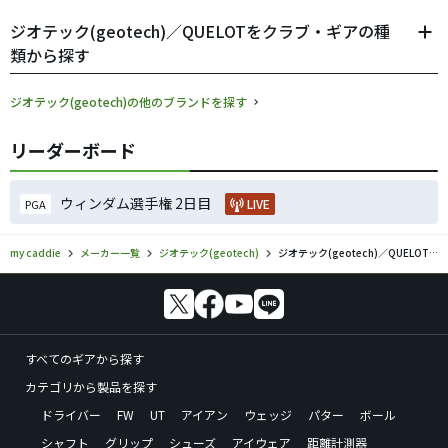
ジオテック(geotech)／QUELOTをクラブ・ギアの種
類から探す
ジオテック(geotech)の他のブランドを探す
リーダーボード
ウィンダム選手権 2日目
LIVE
PGA
my caddie
メーカー一覧
ジオテック(geotech)
ジオテック(geotech)／QUELOTのゴルフギアの口コミ評価
すべてのギアから探す
カテゴリから製品を探す
ドライバー
FW
UT
アイアン
ウェッジ
パター
ボール
シャフト
グリップ
シューズ
アイウェア
距離計測器