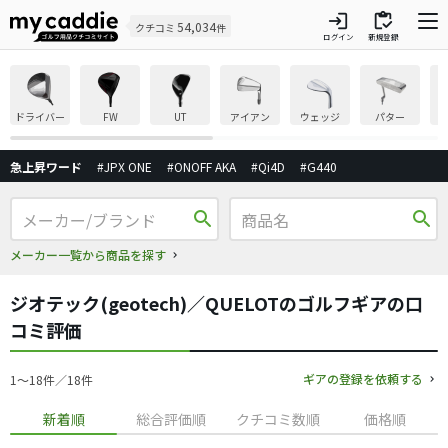
login
inventory
54,034
クチコミ
件
ログイン
新規登録
ドライバー
FW
UT
アイアン
ウェッジ
パター
急上昇ワード
#JPX ONE
#ONOFF AKA
#Qi4D
#G440
search
search
メーカー一覧から商品を探す
ジオテック(geotech)／QUELOTのゴルフギアの口
コミ評価
ギアの登録を依頼する
1〜18件／18件
新着順
総合評価順
クチコミ数順
価格順