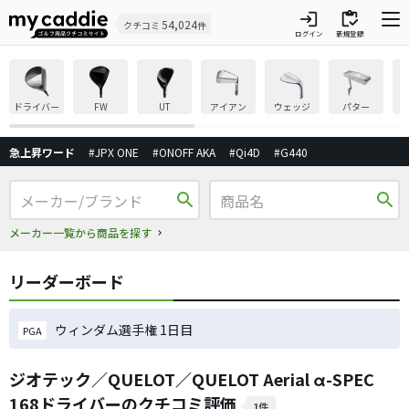
login
inventory
54,024
クチコミ
件
ログイン
新規登録
ドライバー
FW
UT
アイアン
ウェッジ
パター
急上昇ワード
#JPX ONE
#ONOFF AKA
#Qi4D
#G440
search
search
メーカー一覧から商品を探す
リーダーボード
ウィンダム選手権 1日目
PGA
ジオテック／QUELOT／QUELOT Aerial α-SPEC
168ドライバーのクチコミ評価
1件