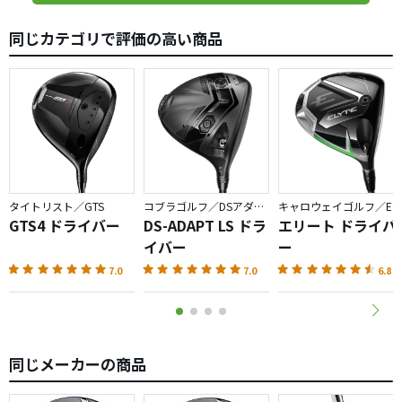
評価は5点満点ですが、7点でもいいくらいです（言い過ぎ
同じカテゴリで評価の高い商品
か？）
もちろんヘッドスピードが早くない方の方が合うと思いま
すが。。。
高弾道でスピンも驚くほど多くない模様。
計測器でヘッドスピードを計測したところ、最大で6も
UP。
タイミングが合った時の飛距離は、自分のエースよりも32
タイトリスト／GTS
コブラゴルフ／DSアダプト
キャロウェイゴルフ／ELYTE
ヤードUP。
GTS4 ドライバー
DS-ADAPT LS ドラ
エリート ドライバ
イバー
ー
今回は試打のため全く自分に合っていないスペックで打っ
7.0
7.0
6.8
ていましたが、三菱のBASARAやムジークのドガッティとい
った硬度のある軽量シャフトに合わせ、長尺にすれば武器
にできると思われます。
ヘッドが超軽量ということもあり、47インチでも振りづら
同じメーカーの商品
さは感じません。