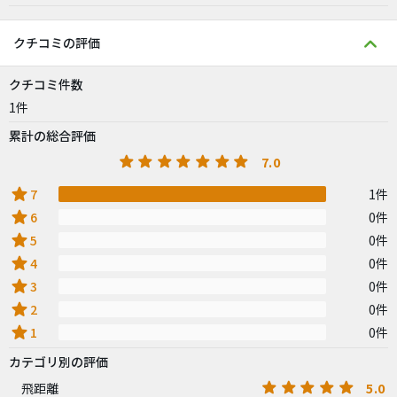
クチコミの評価
クチコミ件数
1件
累計の総合評価
7.0
star
7
1件
star
6
0件
star
5
0件
star
4
0件
star
3
0件
star
2
0件
star
1
0件
カテゴリ別の評価
5.0
飛距離