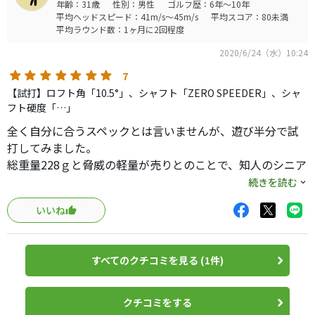
年齢：31歳
性別：男性
ゴルフ歴：6年～10年
平均ヘッドスピード：41m/s～45m/s
平均スコア：80未満
平均ラウンド数：1ヶ月に2回程度
2020/6/24（水）10:24
7
【試打】ロフト角「10.5°」、シャフト「ZERO SPEEDER」、シャ
フト硬度「…」
全く自分に合うスペックとは言いませんが、遊び半分で試
打してみました。
総重量228ｇと脅威の軽量が売りとのことで、知人のシニア
等にオススメできればと思い打つことに…
続きを読む
いいね
正直言うと、かなり好みは分かれると思います…
何せ体験したことのないほどの軽量。元々軽量を振ること
を得意としているかどうかで結果は大きく異なるとは思い
すべてのクチコミを見る (1件)
ます。
しかし、飛距離の潜在能力は高反発ということを除いても
今まで打ったドライバーの中でピカイチ！
クチコミをする