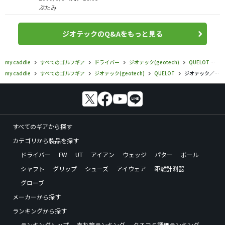
ぶたみ
ジオテックのQ&Aをもっと見る
my caddie
すべてのゴルフギア
ドライバー
ジオテック(geotech)
QUELOT
ジ
my caddie
すべてのゴルフギア
ジオテック(geotech)
QUELOT
ジオテック／QUELOT／QUELOT Aerial α-SPEC 168ドライバーの口コミ評価
すべてのギアから探す
カテゴリから製品を探す
ドライバー
FW
UT
アイアン
ウェッジ
パター
ボール
シャフト
グリップ
シューズ
アイウェア
距離計測器
グローブ
メーカーから探す
ランキングから探す
ランキングトップ
売れ筋ランキング
クチコミ評価ランキング