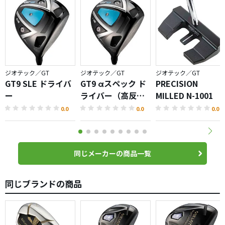
軽量で飛ばしたい方に、飛距離に悩むシニアの方は試す価
値ありかと。。。
ちなみに自分の父にわたしたところ飛距離MAX16ヤード
UP、本人は慣れるまで時間かかりそうとは言っていたもの
の、悩みのスライスはさほど出ず、意図していないドロー
に困惑していました。
ジオテック／GT
ジオテック／GT
ジオテック／GT
GT9 SLE ドライバ
GT9 αスペック ド
PRECISION
ー
ライバー（高反
MILLED N-1001
発）
0.0
0.0
0.0
同じメーカーの商品一覧
同じブランドの商品