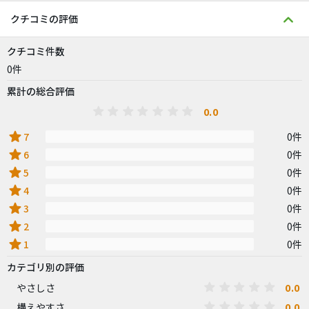
クチコミの評価
クチコミ件数
0件
累計の総合評価
0.0
star
7
0件
star
6
0件
star
5
0件
star
4
0件
star
3
0件
star
2
0件
star
1
0件
カテゴリ別の評価
0.0
やさしさ
0.0
構えやすさ