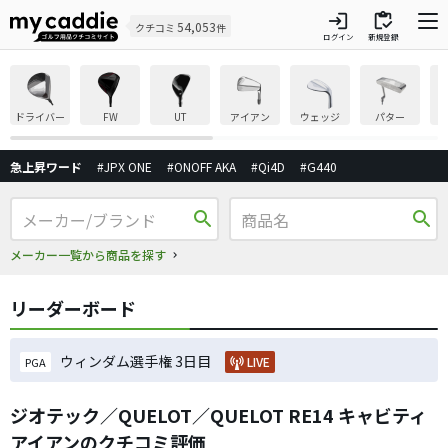
login
inventory
54,053
クチコミ
件
ログイン
新規登録
ドライバー
FW
UT
アイアン
ウェッジ
パター
急上昇ワード
#JPX ONE
#ONOFF AKA
#Qi4D
#G440
search
search
メーカー一覧から商品を探す
リーダーボード
ウィンダム選手権 3日目
LIVE
PGA
ジオテック／QUELOT／QUELOT RE14 キャビティ
アイアンのクチコミ評価