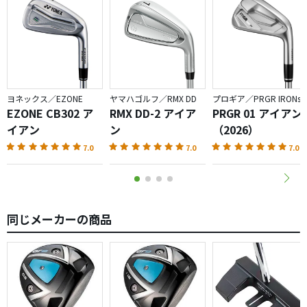
ヨネックス／EZONE
ヤマハゴルフ／RMX DD
プロギア／PRGR IRONs
EZONE CB302 ア
RMX DD-2 アイア
PRGR 01 アイアン
イアン
ン
（2026）
7.0
7.0
7.0
同じメーカーの商品