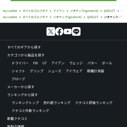
my caddie
すべてのゴルフギア
アイアン
ジオテック(geotech)
QUELOT
ジオ
my caddie
すべてのゴルフギア
ジオテック(geotech)
QUELOT
ジオテック／QUELOT／QUELOT RE14 キャビティ アイアンの口コミ評価
すべてのギアから探す
カテゴリから製品を探す
ドライバー
FW
UT
アイアン
ウェッジ
パター
ボール
シャフト
グリップ
シューズ
アイウェア
距離計測器
グローブ
メーカーから探す
ランキングから探す
ランキングトップ
売れ筋ランキング
クチコミ評価ランキング
クチコミ件数ランキング
新着クチコミ
新製品情報