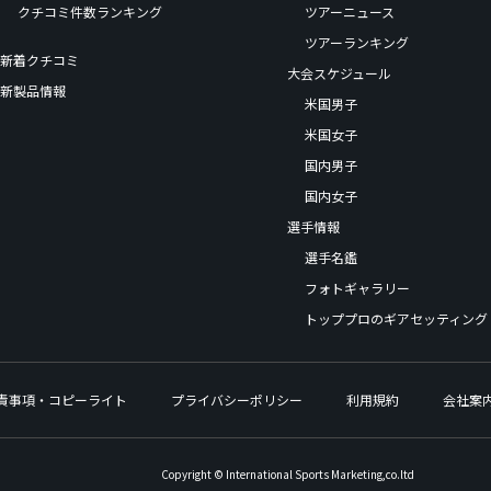
クチコミ件数ランキング
ツアーニュース
ツアーランキング
新着クチコミ
大会スケジュール
新製品情報
米国男子
米国女子
国内男子
国内女子
選手情報
選手名鑑
フォトギャラリー
トッププロのギアセッティング
責事項・コピーライト
プライバシーポリシー
利用規約
会社案
Copyright © International Sports Marketing,co.ltd