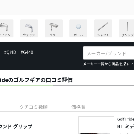
アイアン
ウェッジ
パター
ボール
シャフト
グリップ
#Qi4D
#G440
メーカー一覧から商品を探す
Golf Prideのゴルフギアの口コミ評価
順
クチコミ数順
価格順
Golf Prid
ラウンド グリップ
RT ミ