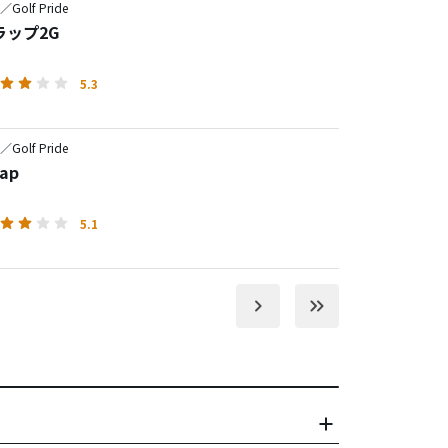
e／Golf Pride
ラップ2G
5.3
e／Golf Pride
rap
5.1
keyboard_arrow_right
keyboard_double_arrow_right