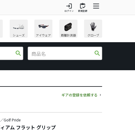
login
inventory
ログイン
新規登録
シューズ
アイウェア
距離計測器
グローブ
search
search
ギアの登録を依頼する
e／Golf Pride
ディアム フラット グリップ