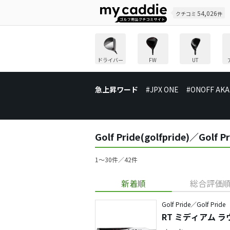
54,026
クチコミ
件
ドライバー
FW
UT
急上昇ワード
#JPX ONE
#ONOFF AKA
Golf Pride(golfpride)／
1〜30件／42件
新着順
総合評価
Golf Pride／Golf Pride
RT ミディアム 