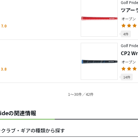
Golf Prid
ツアー
オープン
7.0
4件
Golf Prid
CP2 W
オープン
3.8
14件
1〜30件／42件
f Prideの関連情報
f Prideをクラブ・ギアの種類から探す