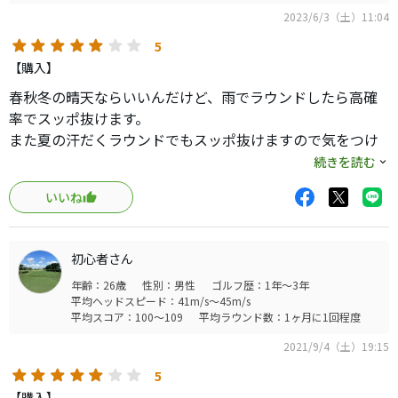
2023/6/3（土）11:04
5
【購入】
春秋冬の晴天ならいいんだけど、雨でラウンドしたら高確
率でスッポ抜けます。
また夏の汗だくラウンドでもスッポ抜けますので気をつけ
てください。
続きを読む
目もあてられないほどラウンドにならなかったのが二回あ
いいね
ります。
なぜか滑らないというクチコミ多くて、それをアテにして
交換したんですが、実際は結構滑りますのでそのあたり気
初心者さん
にならない方ならオススメです。
年齢：26歳
性別：男性
ゴルフ歴：1年～3年
平均ヘッドスピード：41m/s～45m/s
平均スコア：100～109
平均ラウンド数：1ヶ月に1回程度
2021/9/4（土）19:15
5
【購入】