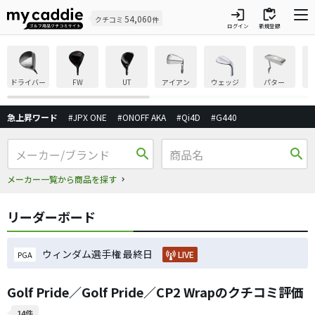
login
inventory
54,060
クチコミ
件
ログイン
新規登録
ドライバー
FW
UT
アイアン
ウェッジ
パター
急上昇ワード
#JPX ONE
#ONOFF AKA
#Qi4D
#G440
search
search
メーカー一覧から商品を探す
リーダーボード
ウィンダム選手権 最終日
LIVE
PGA
Golf Pride／Golf Pride／CP2 Wrapのクチコミ評価
14件