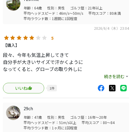
年齢：64歳
性別：男性
ゴルフ歴：21年以上
平均ヘッドスピード：46m/s～50m/s
平均スコア：80未満
平均ラウンド数：1週間に1回程度
2026/6/4（木）23:04
5
【購入】
段々、今年も気温上昇してきて
自分手が大きいサイズで汗かくように
なってくると、グローブの取り外しに
一苦労してまして現在ノーグローブで
続きを読む
プレーしてるのですが、
いいね
1
件
コード入りグリップは手が荒れるので
滑り止めチョークレスを施して
CP2 Wrapを試してます。
29ch
年齢：47歳
性別：男性
ゴルフ歴：16年～20年
今の所、非常に手荒れせず
平均ヘッドスピード：51m/s以上
平均スコア：80～84
チョークレスで滑らず良いですよ
平均ラウンド数：1ヶ月に1回程度