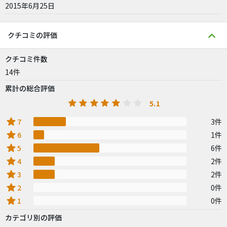
2015年6月25日
クチコミの評価
クチコミ件数
14件
累計の総合評価
5.1
star
7
3件
star
6
1件
star
5
6件
star
4
2件
star
3
2件
star
2
0件
star
1
0件
カテゴリ別の評価