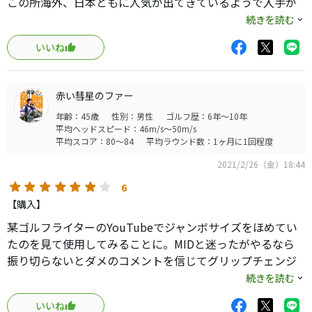
この所海外、日本ともに人気が出てきているようで入手が
困難になって来ており、先日交換するため入手するのに非
続きを読む
常に苦労しました。
いいね
このグリップはとにかく柔らかく指がムニュっとグリップ
内部に埋まるのではないかと思うくらいです。
赤い彗星のファー
年齢：45歳
性別：男性
ゴルフ歴：6年～10年
その為衝撃をしっかりと吸収してくれるのですが、とても
平均ヘッドスピード：46m/s～50m/s
柔らかいためシャフトの挙動も手に伝わってくるので、上
平均スコア：80～84
平均ラウンド数：1ヶ月に1回程度
級者にとっては操ってる感覚が味わえます。
2021/2/26（金）18:44
またビックリするほど雨や汗にも強くグローブをしている
6
限り濡れていてもすっぽ抜ける事はまずありません（グロ
【購入】
ーブが無い右手もしっかり握れば問題なし）
某ゴルフライターのYouTubeでジャンボサイズをほめてい
たのを見て使用してみることに。MIDと迷ったがやるなら
CP2 Proとデザイン的に好みが分かれるかと思いますが、バ
振り切らないとダメのコメントを信じてグリップチェンジ
ックラインが無い代わりにグリップ位置の確認等が必要な
（笑）
続きを読む
らば、Wrapはおすすめです。
いいね
まずはウッド系のものを差し換えてみた！異次元の太さ