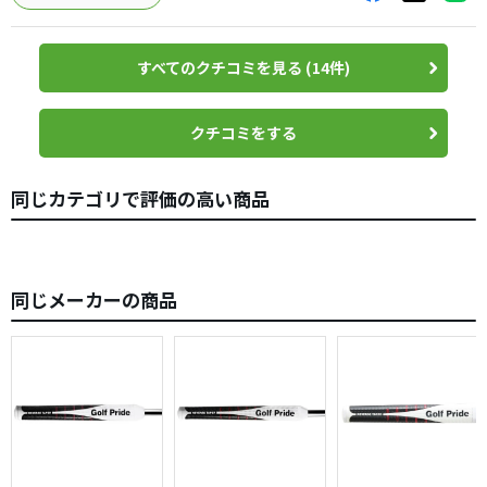
なお偽物が非常に多く出回っており、特徴としてはメーカ
（笑）
ーロゴが若干細い、グリップエンドのターゲットマークが
でもこれ意外と悪くないというか、あれ？めっちゃ良くな
太い、更にこの製品の特徴の一つである雨天時のグリップ
すべてのクチコミを見る (14件)
いか!!
力が皆無になりとても滑りやすいなどが挙げられますの
掌屈でハンドファーストで右手でしっかり球を押せる!!でも
で、某世界最大のショッピングモールや、フリマサイトで
右手が悪さをするという感覚では決してない。
クチコミをする
の購入するのはおすすめしません。
野球やテニスなどしていた人にはMIDやJUMBOのような太
いグリップはかえって扱いやすくなるのではないだろうか
同じカテゴリで評価の高い商品
と思います。
これはもうはまったら戻れなくなるヤツだ・・・（笑）
近いうちに全てのクラブをこれにしてる日もそう遠くはな
同じメーカーの商品
い気がする。
ただし、ここ最近太めのグリップいろいろ取り上げられて
いてMIDおよびJUMBOのサイズが色んなサイトを探しても
欠品だらけで見つからないのが玉にキズだが・・・