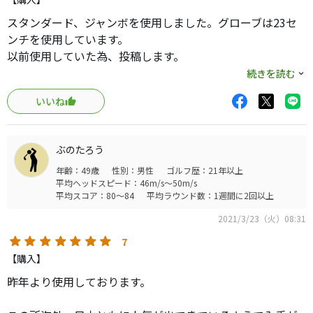
スタンダード、ジャンボを使用しました。グローブは23セ
ンチを使用しています。
以前使用していた為、投稿します。
グリップが柔らかくフィット感は1番いいと思います。
続きを読む
グリップ力に関しては手がドライな状態なら問題ないので
いいね
すが、手汗や雨などで濡れた途端に滑るようになります。
スタンダードは細すぎて振り抜くときに不安ですが、グリ
ップが軽い分ヘッドが効いて飛距離が出ます。
ぶのたろう
ジャンボは太すぎて、違和感が凄く、右手の握りを強くし
年齢：49歳
性別：男性
ゴルフ歴：21年以上
てしまう為、飛距離は落ちますが、方向性は格段に良くな
平均ヘッドスピード：46m/s～50m/s
ります。
平均スコア：80～84
平均ラウンド数：1週間に2回以上
自分はミッドサイズが合うと思われますが、売ってないの
2021/3/23（火）08:31
でまだ試していません。
7
【購入】
昨年より使用しております。