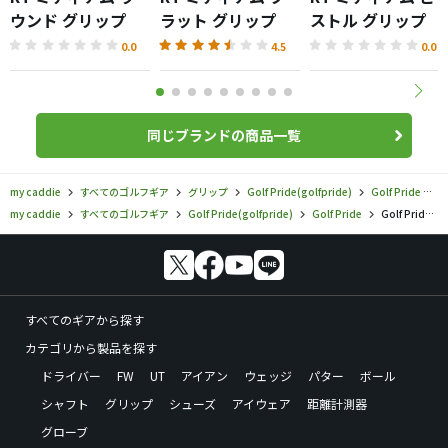
ウンド グリップ
ラット グリップ
ストル グリップ
0.0
4.5
0.0
同じブランドの商品一覧
my caddie
すべてのゴルフギア
グリップ
Golf Pride(golfpride)
Golf Pride
G
my caddie
すべてのゴルフギア
Golf Pride(golfpride)
Golf Pride
Golf Pride／Golf Pride／CP2 Wrapの口コミ評価
すべてのギアから探す
カテゴリから製品を探す
ドライバー
FW
UT
アイアン
ウェッジ
パター
ボール
シャフト
グリップ
シューズ
アイウェア
距離計測器
グローブ