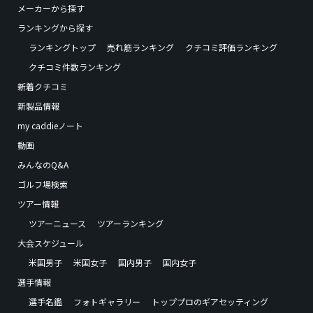
メーカーから探す
ランキングから探す
ランキングトップ
売れ筋ランキング
クチコミ評価ランキング
クチコミ件数ランキング
新着クチコミ
新製品情報
my caddieノート
動画
みんなのQ&A
ゴルフ場検索
ツアー情報
ツアーニュース
ツアーランキング
大会スケジュール
米国男子
米国女子
国内男子
国内女子
選手情報
選手名鑑
フォトギャラリー
トッププロのギアセッティング