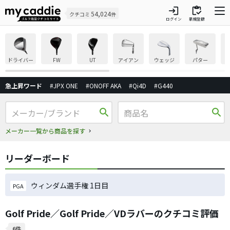
login
inventory
54,024
クチコミ
件
ログイン
新規登録
ドライバー
FW
UT
アイアン
ウェッジ
パター
急上昇ワード
#JPX ONE
#ONOFF AKA
#Qi4D
#G440
search
search
メーカー一覧から商品を探す
リーダーボード
ウィンダム選手権 1日目
PGA
Golf Pride／Golf Pride／VDラバーのクチコミ評価
6件