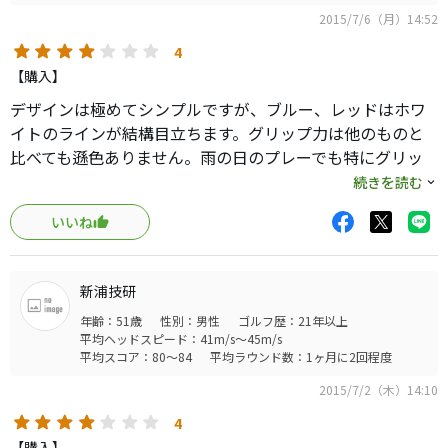
2015/7/6（月）14:52
4
【購入】
デザインは極めてシンプルですが、ブルー、レッドはホワ
イトのラインが結構目立ちます。グリップ力は他のものと
比べても遜色ありません。雨の日のプレーでも特にグリッ
プ力が落ちるうなこともありませんでした。約1年でグリッ
続きを読む
プ交換していますが耐久性も問題なしです。このグリップ
いいね
のお薦めはコストパフォーマンスだと思います。ネットで
購入すると結構お値打ち価格で購入できます。自分で交換
すれば工賃はタダ。性能的にも問題なし。お薦めの一品で
新浦技研
す。
年齢：51歳
性別：男性
ゴルフ歴：21年以上
平均ヘッドスピード：41m/s～45m/s
平均スコア：80～84
平均ラウンド数：1ヶ月に2回程度
2015/7/2（木）14:10
4
【購入】