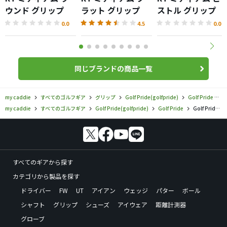
ウンド グリップ
ラット グリップ
ストル グリップ
0.0
4.5
0.0
同じブランドの商品一覧
my caddie
すべてのゴルフギア
グリップ
Golf Pride(golfpride)
Golf Pride
G
my caddie
すべてのゴルフギア
Golf Pride(golfpride)
Golf Pride
Golf Pride／Golf Pride／VDラバーの口コミ評価
すべてのギアから探す
カテゴリから製品を探す
ドライバー
FW
UT
アイアン
ウェッジ
パター
ボール
シャフト
グリップ
シューズ
アイウェア
距離計測器
グローブ