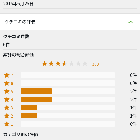
2015年6月25日
クチコミの評価
クチコミ件数
6件
累計の総合評価
3.8
star
7
0件
star
6
0件
star
5
2件
star
4
2件
star
3
1件
star
2
1件
star
1
0件
カテゴリ別の評価