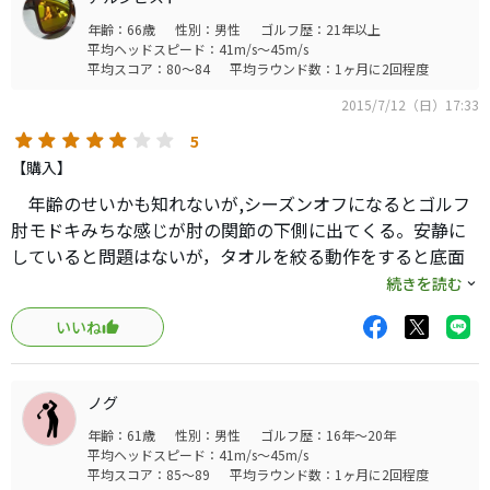
年齢：66歳
性別：男性
ゴルフ歴：21年以上
平均ヘッドスピード：41m/s～45m/s
平均スコア：80～84
平均ラウンド数：1ヶ月に2回程度
2015/7/12（日）17:33
5
【購入】
年齢のせいかも知れないが,シーズンオフになるとゴルフ
肘モドキみちな感じが肘の関節の下側に出てくる。安静に
していると問題はないが，タオルを絞る動作をすると底面
に鈍痛がある。そこで衝撃吸収力のあるこのグリップをウ
続きを読む
ッドとユーテリティに装着してみている。
いいね
効果はオフに確かめられると思うけど，長年，ツアーベ
ルベットのいかにも合成ゴムとった感じと違って，多少硬
さはあるが，グリップ力は遜色ない感じである。肘への影
ノグ
響が軽減されるなら，来シーズンはアイアンにも装着しよ
年齢：61歳
性別：男性
ゴルフ歴：16年～20年
うと思っている。
平均ヘッドスピード：41m/s～45m/s
因みに色はブルーにした。
平均スコア：85～89
平均ラウンド数：1ヶ月に2回程度