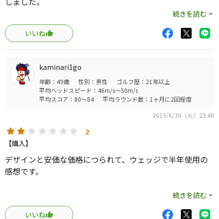
しました。
感想はまあ普通ですね。標準で装着されていつツアーベル
続きを読む
ベットとの比較になりますがあまり変化がないように感じ
いいね
ます。強いていえばツアーベルベットを少ししっかりさせ
たような感触です。
謳い文句である衝撃吸収についてはさっぱり実感出来ませ
kaminari1go
ん。
年齢：49歳
性別：男性
ゴルフ歴：21年以上
デザインは好きですが、わざわざ交換するのであれば違う
平均ヘッドスピード：46m/s～50m/s
ものの方が良いかと思います。
平均スコア：80～84
平均ラウンド数：1ヶ月に2回程度
そろそろ１年程経過しますのでＭＣＣに交換予定です。
2015/6/30（火）23:40
2
【購入】
デザインと安価な価格につられて、ウェッジで半年使用の
感想です。
『硬め』です。
続きを読む
いいね
ラバーグリップにしては、シビアな打感が感じられるグリ