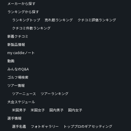
メーカーから探す
ランキングから探す
ランキングトップ
売れ筋ランキング
クチコミ評価ランキング
クチコミ件数ランキング
新着クチコミ
新製品情報
my caddieノート
動画
みんなのQ&A
ゴルフ場検索
ツアー情報
ツアーニュース
ツアーランキング
大会スケジュール
米国男子
米国女子
国内男子
国内女子
選手情報
選手名鑑
フォトギャラリー
トッププロのギアセッティング