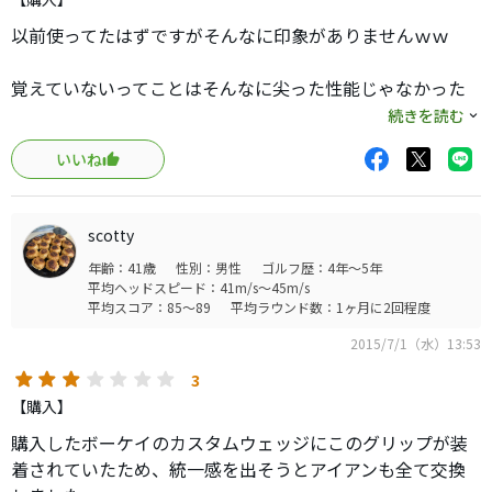
以前使ってたはずですがそんなに印象がありませんｗｗ
覚えていないってことはそんなに尖った性能じゃなかった
ということだと思います。
続きを読む
いいね
たしかＤＤＭの上位互換ぐらいのイメージが。
衝撃吸収性能は感じた記憶がありませんｗｗ
scotty
年齢：41歳
性別：男性
ゴルフ歴：4年～5年
他の人とあんまり被らなかったのがメリットだったぐら
平均ヘッドスピード：41m/s～45m/s
い？
平均スコア：85～89
平均ラウンド数：1ヶ月に2回程度
2015/7/1（水）13:53
3
【購入】
購入したボーケイのカスタムウェッジにこのグリップが装
着されていたため、統一感を出そうとアイアンも全て交換