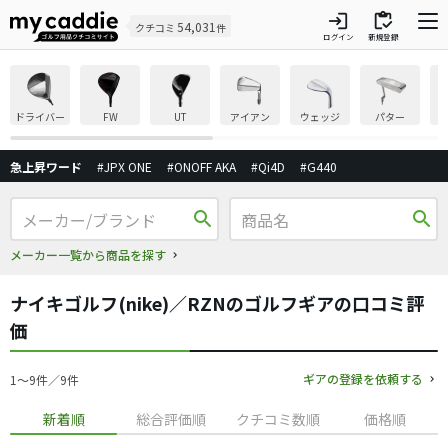
login
inventory
54,031
クチコミ
件
ログイン
新規登録
ドライバー
FW
UT
アイアン
ウェッジ
パター
急上昇ワード
#JPX ONE
#ONOFF AKA
#Qi4D
#G440
search
search
メーカー一覧から商品を探す
ナイキゴルフ(nike)／RZNのゴルフギアの口コミ評
価
ギアの登録を依頼する
1〜9件／9件
新着順
総合評価順
クチコミ数順
価格順