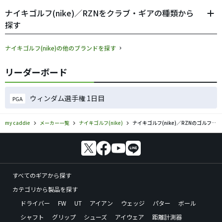
ナイキゴルフ(nike)／RZNをクラブ・ギアの種類から
探す
ナイキゴルフ(nike)の他のブランドを探す
リーダーボード
ウィンダム選手権 1日目
PGA
my caddie
メーカー一覧
ナイキゴルフ(nike)
ナイキゴルフ(nike)／RZNのゴルフギアの口コミ評価
すべてのギアから探す
カテゴリから製品を探す
ドライバー
FW
UT
アイアン
ウェッジ
パター
ボール
シャフト
グリップ
シューズ
アイウェア
距離計測器