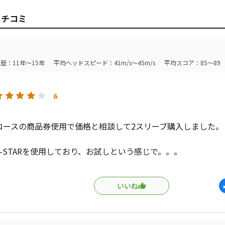
クチコミ
歴：11年～15年
平均ヘッドスピード：41m/s～45m/s
平均スコア：85～89
6
コースの商品券使用で価格と相談して2スリーブ購入しました。
-STARを使用しており、お試しという感じで。。。
ンドの感想としては、飛距離はまずまず。。。スピーンはそんな
いいね
。。。このボールでチップインが2回あったので当方のアプロー
。。