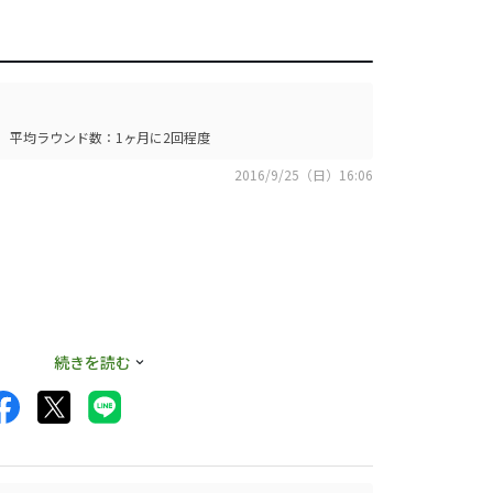
平均ラウンド数：1ヶ月に2回程度
2016/9/25（日）16:06
続きを読む
にかからない印象
チには合っている