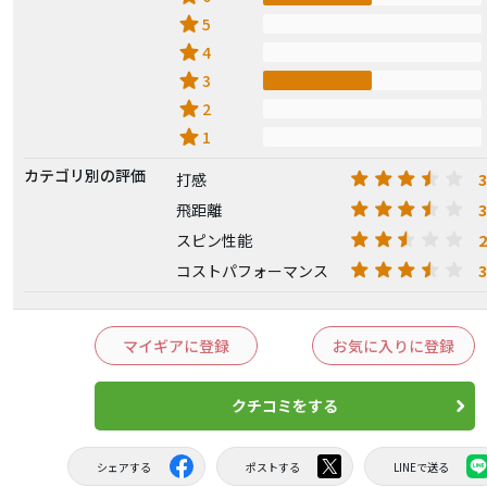
star
5
star
4
star
3
star
2
star
1
カテゴリ別の評価
3
打感
3
飛距離
2
スピン性能
3
コストパフォーマンス
マイギアに登録
お気に入りに登録
クチコミをする
シェアする
ポストする
LINEで送る