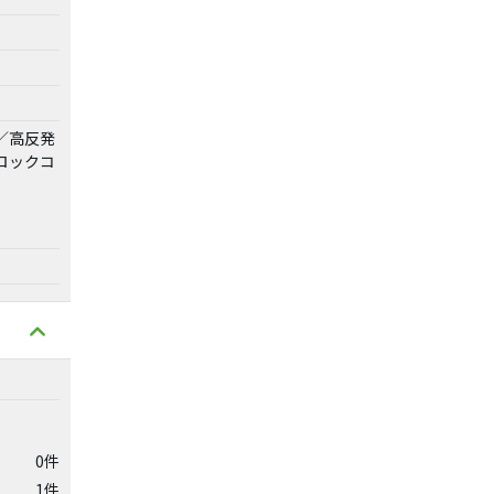
／高反発
ロックコ
0件
1件