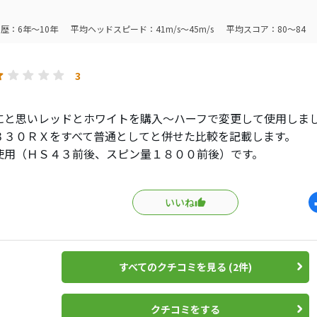
も良く転がる感じで最初は戸惑いましたが、31パットと30パッ
です。
歴：6年～10年
平均ヘッドスピード：41m/s～45m/s
平均スコア：80～84
あれば使いたいボールの一つです。
3
にと思いレッドとホワイトを購入〜ハーフで変更して使用しま
３３０ＲＸをすべて普通としてと併せた比較を記載します。
使用（ＨＳ４３前後、スピン量１８００前後）です。
・・赤：驚くほど軽く音も軽石を打った感じ（？）
一回フェイスにめり込む感じで非常に好感触、
いいね
・・赤：とにかくロースピンの棒球で私の場合ドロップ寸前、
初速が明らかに向上〜赤比較で概ね１０％ＵＰ
直驚きました、、９月にＲＸ使用時の距離も確実に
すべてのクチコミを見る (2件)
は白、赤、ＲＸともにそれほど変化なし
ンはドラ同様赤は（？？？）で、白は０．５番手距離が延びる
クチコミをする
関しては、この手のボールではそもそもあまり期待しないほう