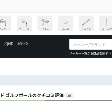
アイアン
ウェッジ
パター
ボール
シャフト
グリップ
#Qi4D
#G440
メーカー一覧から商品を探す
ッド ゴルフボールのクチコミ評価
2件