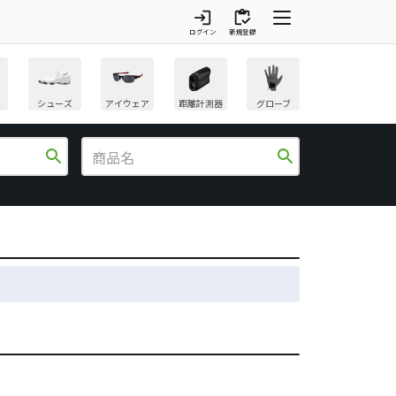
login
inventory
ログイン
新規登録
シューズ
アイウェア
距離計測器
グローブ
search
search