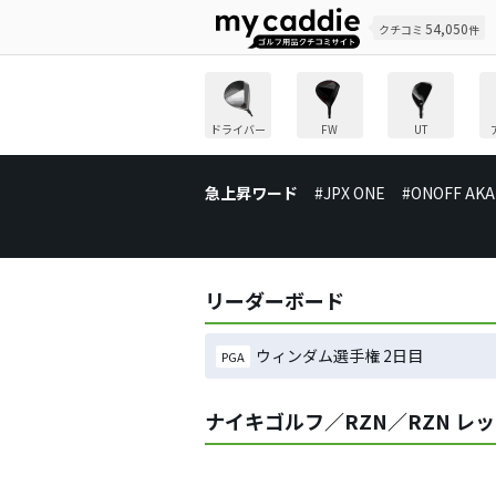
54,050
クチコミ
件
ドライバー
FW
UT
急上昇ワード
#JPX ONE
#ONOFF AKA
リーダーボード
ウィンダム選手権 2日目
PGA
ナイキゴルフ／RZN／RZN レ