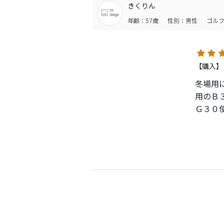
パット
きくりん
かった
年齢：57歳
性別：男性
ゴルフ
出物が
【購入】
冬場用
用のＢ
Ｇ３０
打感・
白：
距離・
白：
（正
他
パター
アイア
アプに