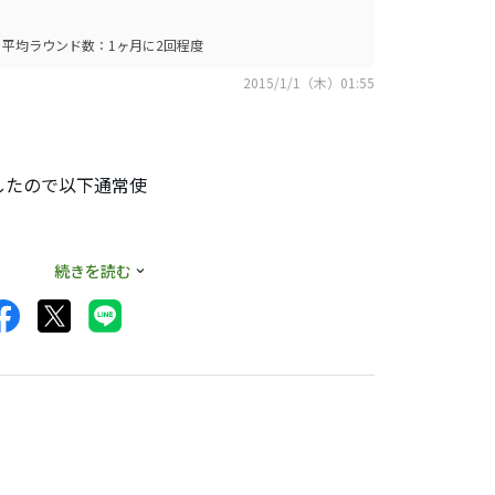
トで感触は悪くな
平均ラウンド数：1ヶ月に2回程度
2015/1/1（木）01:55
したので以下通常使
続きを読む
、
超越）
感じ。
が、、