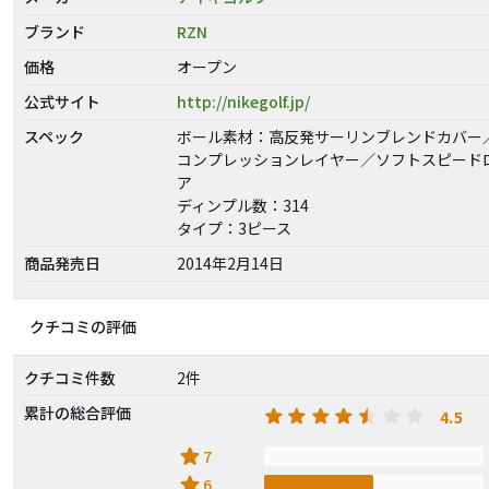
ブランド
RZN
価格
オープン
公式サイト
http://nikegolf.jp/
スペック
ボール素材：高反発サーリンブレンドカバー
コンプレッションレイヤー／ソフトスピード
ア
ディンプル数：314
タイプ：3ピース
商品発売日
2014年2月14日
クチコミの評価
クチコミ件数
2件
累計の総合評価
4.5
star
7
star
6