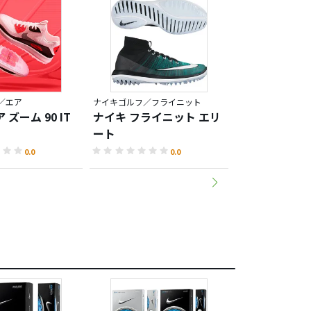
／エア
ナイキゴルフ／フライニット
ナイキゴルフ／メ
 ズーム 90 IT
ナイキ フライニット エリ
ナイキ メソッ
ート
ター M5-10
0.0
0.0