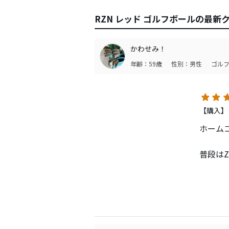
RZN レッド ゴルフボールの最新
かわせみ！
年齢：59歳
性別：男性
ゴルフ
【購入】
ホーム
普段はZ
2ラウ
ですが
感じ。