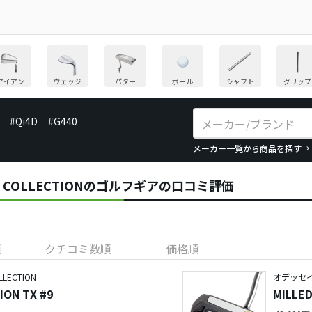
アイアン
ウェッジ
パター
ボール
シャフト
グリップ
#Qi4D
#G440
メーカー一覧から商品を探す
ED COLLECTIONのゴルフギアの口コミ評価
順
クチコミ数順
価格順
LECTION
オデッセイ／
ION TX #9
MILLED