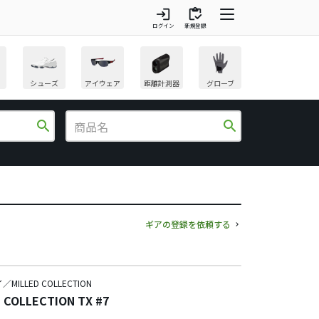
login
inventory
ログイン
新規登録
シューズ
アイウェア
距離計測器
グローブ
search
search
ギアの登録を依頼する
MILLED COLLECTION
 COLLECTION TX #7