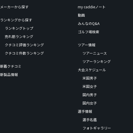
メーカーから探す
my caddieノート
動画
ランキングから探す
みんなのQ&A
ランキングトップ
ゴルフ場検索
売れ筋ランキング
クチコミ評価ランキング
ツアー情報
クチコミ件数ランキング
ツアーニュース
ツアーランキング
新着クチコミ
大会スケジュール
新製品情報
米国男子
米国女子
国内男子
国内女子
選手情報
選手名鑑
フォトギャラリー