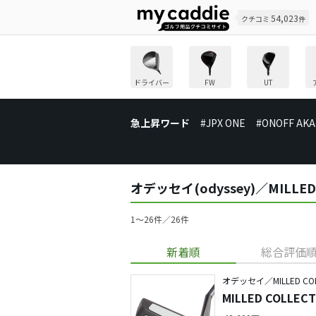
54,023
クチコミ
件
ドライバー
FW
UT
急上昇ワード
#JPX ONE
#ONOFF AKA
オデッセイ(odyssey)／MILL
1〜26件／26件
新着順
総合評価
オデッセイ／MILLED COL
MILLED COLLECT