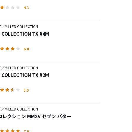
4.3
MILLED COLLECTION
 COLLECTION TX #4M
6.0
MILLED COLLECTION
 COLLECTION TX #2M
5.5
MILLED COLLECTION
ミルドコレクション MMXV セブン パター
7.0