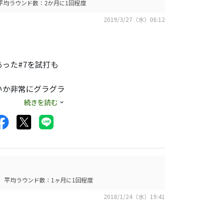
平均ラウンド数：2か月に1回程度
2019/3/27（水）06:12
った#7を試打も
いか非常にグラグラ
時点でアウト。かつ
続きを読む
置くとまともに構え
のパターを確認した
。限定品やEXOの
で高い買い物になっ
平均ラウンド数：1ヶ月に1回程度
2018/1/24（水）19:41