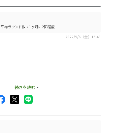
平均ラウンド数：1ヶ月に2回程度
2022/5/6（金）16:49
続きを読む
いはあります)、引
ません。