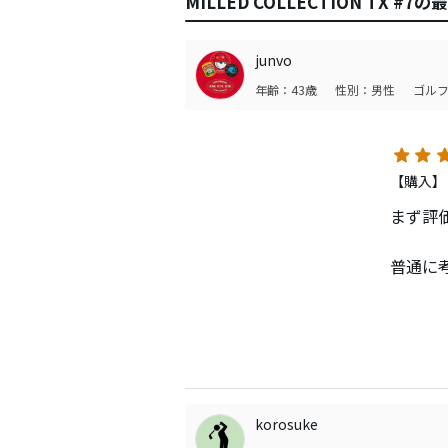
MILLED COLLECTION TX #
junvo
年齢：43歳
性別：男性
ゴルフ
【購入】
まず評
普通に
#7の
き締ま
私は良
korosuke