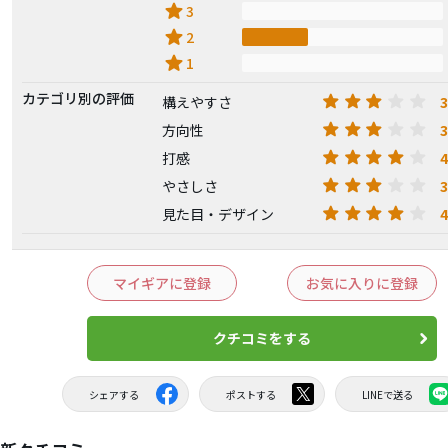
star
3
star
2
star
1
カテゴリ別の評価
3
構えやすさ
3
方向性
4
打感
3
やさしさ
4
見た目・デザイン
マイギアに登録
お気に入りに登録
クチコミをする
シェアする
ポストする
LINEで送る