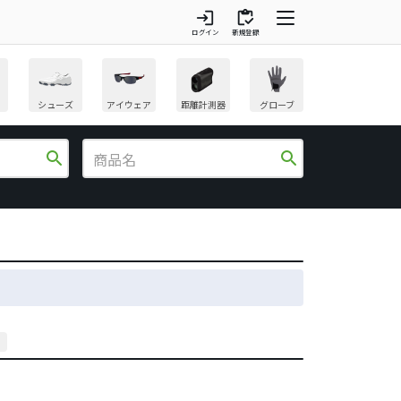
login
inventory
ログイン
新規登録
シューズ
アイウェア
距離計測器
グローブ
search
search