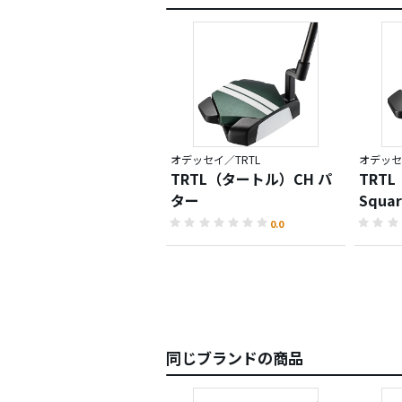
オデッセイ／TRTL
オデッセ
TRTL（タートル）CH パ
TRT
ター
Squa
0.0
同じブランドの商品