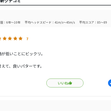
7の最新クチコミ
歴：6年～10年
平均ヘッドスピード：41m/s～45m/s
平均スコア：85～89
7
価が低いことにビックリ。
考えて、良いパターです。
引きやすさ、ソフトな気持ち良い打感(この部分は個人の感覚の違
いいね
った色での高級感、狙ったラインに打ち出せて何の文句もあり
く入りますよ！