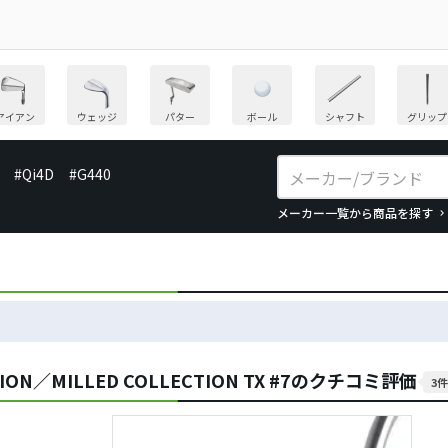
アイアン
ウェッジ
パター
ボール
シャフト
グリップ
#Qi4D
#G440
メーカー一覧から商品を探す
ION／MILLED COLLECTION TX #7のクチコミ評価
3件