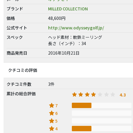
ブランド
MILLED COLLECTION
価格
48,600円
公式サイト
http://www.odysseygolf.jp/
スペック
ヘッド素材：軟鉄ミーリング
長さ（インチ）：34
商品発売日
2016年10月21日
クチコミの評価
クチコミ件数
3件
累計の総合評価
4.3
star
7
star
6
star
5
star
4