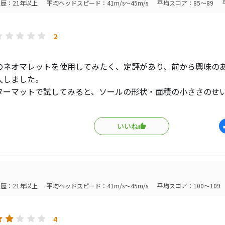
歴：21年以上
平均ヘッドスピード：41m/s～45m/s
平均スコア：85～89
2
のネオマレットを使用してみたく、定評があり、前から興味のあ
入しました。
ターマットで試してみると、ソールの形状・面積の小ささのせ
りが悪い。私はヘッドを地べたにつけないとダメなので、この
トがかなり右から挿さっており、ボールをスタンスの真ん中に
いいね
い。
舗で他のオデッセイのネオマレットやショートスラントネック
、シャフトが右から挿さっているものが多いことに気付きました
「価格なりに」シャフトの挿し方や精度は良かったです。
の構え方や好みの問題ではありますが、確認せず購入したこと
歴：21年以上
平均ヘッドスピード：41m/s～45m/s
平均スコア：100～109
いました。打感は好みだったので残念です。
4