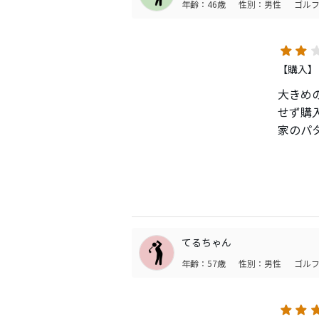
年齢：46歳
性別：男性
ゴルフ
【購入】
大きめ
せず購
家のパ
し、座
シャフ
られな
後に店
ところ
#7は
てるちゃん
私自身
年齢：57歳
性別：男性
ゴルフ
てしま