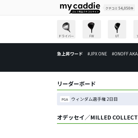
54,050
クチコミ
件
ドライバー
FW
UT
急上昇ワード
#JPX ONE
#ONOFF AKA
リーダーボード
ウィンダム選手権 2日目
PGA
オデッセイ／MILLED COLLECT