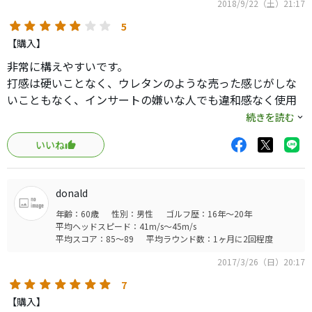
2018/9/22（土）21:17
5
【購入】
非常に構えやすいです。
打感は硬いことなく、ウレタンのような売った感じがしな
いこともなく、インサートの嫌いな人でも違和感なく使用
できると思います。
続きを読む
プレッシャーなく引くことができ、ショートパットはまず
いいね
外すことはありません。デザインはもう少しですが、今や
エースパターです。
donald
年齢：60歳
性別：男性
ゴルフ歴：16年～20年
平均ヘッドスピード：41m/s～45m/s
平均スコア：85～89
平均ラウンド数：1ヶ月に2回程度
2017/3/26（日）20:17
7
【購入】