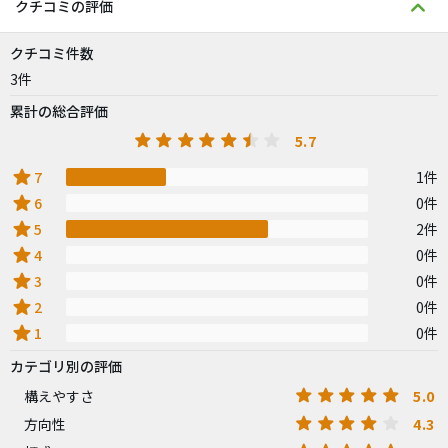
クチコミの評価
クチコミ件数
3件
累計の総合評価
5.7
star
7
1件
star
6
0件
star
5
2件
star
4
0件
star
3
0件
star
2
0件
star
1
0件
カテゴリ別の評価
5.0
構えやすさ
4.3
方向性