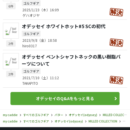
ゴルフギア
6件
2025/1/23（木）16:09
ゲハオジヤ
オデッセイ ホワイトホット#5 SCの初代
ゴルフギア
2023/9/8（金）18:58
2件
hiro0317
オデッセイ ベントシャフトネックの黒い樹脂パ
ーツについて
ゴルフギア
2件
2021/7/10（土）11:12
TAKAPITO
オデッセイのQ&Aをもっと見る
my caddie
すべてのゴルフギア
パター
オデッセイ(odyssey)
MILLED COLLECTION
my caddie
すべてのゴルフギア
オデッセイ(odyssey)
MILLED COLLECTION
オデッ