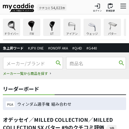
login
inventory
54,023
クチコミ
件
ログイン
新規登録
ドライバー
FW
UT
アイアン
ウェッジ
パター
急上昇ワード
#JPX ONE
#ONOFF AKA
#Qi4D
#G440
search
search
メーカー一覧から商品を探す
リーダーボード
ウィンダム選手権 組み合わせ
PGA
オデッセイ／MILLED COLLECTION／MILLED
COLLECTION SX パター #9のクチコミ評価
3件