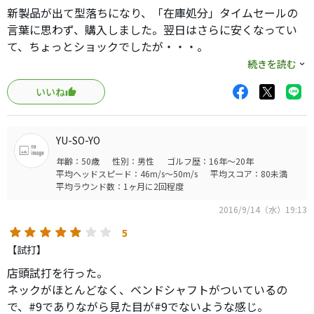
新製品が出て型落ちになり、「在庫処分」タイムセールの
言葉に思わず、購入しました。翌日はさらに安くなってい
て、ちょっとショックでしたが・・・。
続きを読む
最近マレット型センターシャフトの距離感が全く合わず、
いいね
３パット連発で気分転換したかったので所有感はまずまず
で購入は良かったかもと思い直しました。
YU-SO-YO
Web画面での裏面のデザインがまず気に入りましたが実際
年齢：50歳
性別：男性
ゴルフ歴：16年～20年
に手に取ってみるとパターマットだけですが打感柔らか
平均ヘッドスピード：46m/s～50m/s
平均スコア：80未満
く、転がりも良く、グリップも握りやすく、滑りにくい。
平均ラウンド数：1ヶ月に2回程度
打球音と打感に拘ったサウンドチャンバー搭載の効果はこ
2016/9/14（水）19:13
れから実戦で感じたいと思います。
5
【試打】
店頭試打を行った。
ネックがほとんどなく、ベンドシャフトがついているの
で、#9でありながら見た目が#9でないような感じ。