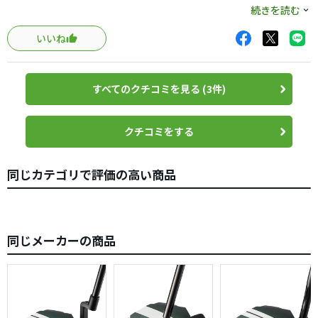
続きを読む
Ｔ型のアライメントが方向性を確認しやすく、構え感は悪
いいね
くない。
フェース角が大きく（パターを横にするとフェースが結構
上を向く）フェースの開閉はそれほど必要ない。
すべてのクチコミを見る (3件)
でも一定程度は開閉した方がこのＰＴには合っている。
打感は柔らかい。でも柔らかすぎない。丁度良い感じ。
クチコミをする
全体的によくまとまっているが、何かコレといったインパ
クトがない。
同じカテゴリで評価の高い商品
見た目はお世辞にも格好いいとは言えないが、フェースの
ギンギラは嫌いではない。グリップは大変握りやすい。
同じメーカーの商品