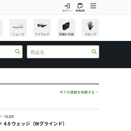
login
inventory
ログイン
新規登録
シューズ
アイウェア
距離計測器
グローブ
search
search
ギアの登録を依頼する
／GLIDE
 4.0 ウェッジ（Wグラインド）