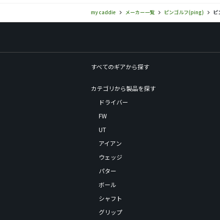
my caddie
メーカー一覧
ピンゴルフ(ping)
ピ
すべてのギアから探す
カテゴリから製品を探す
ドライバー
FW
UT
アイアン
ウェッジ
パター
ボール
シャフト
グリップ