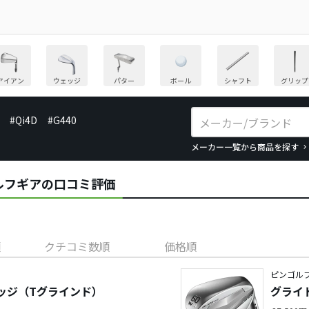
アイアン
ウェッジ
パター
ボール
シャフト
グリップ
#Qi4D
#G440
メーカー一覧から商品を探す
のゴルフギアの口コミ評価
順
クチコミ数順
価格順
ピンゴルフ
ウェッジ（Tグラインド）
グライド