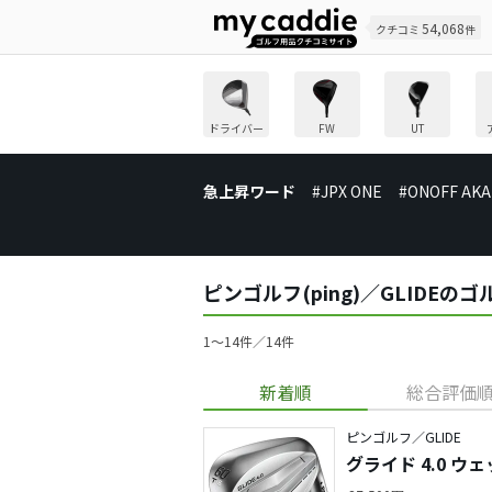
54,068
クチコミ
件
ドライバー
FW
UT
急上昇ワード
#JPX ONE
#ONOFF AKA
ピンゴルフ(ping)／GLIDE
1〜14件／14件
新着順
総合評価
ピンゴルフ／GLIDE
グライド 4.0 