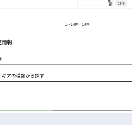
18件
1〜14件／14件
関連情報
事
ラブ・ギアの種類から探す