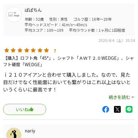
大切な相棒たちです！
ぱぱちん
年齢：52歳
性別：男性
ゴルフ歴：16年～20年
平均ヘッドスピード：41m/s～45m/s
平均スコア：100～109
平均ラウンド数：1ヶ月に1回程度
2020/4/4（土）20:24
7
【購入】ロフト角「45°」、シャフト「ＡＷＴ２.０WEDGE」、シャ
フト硬度「WEDGE」
ｉ２１０アイアンと合わせて購入しました。なので、見た
目だけでなく性能面においても繋がりはこれ以上はないと
いうくらいに最高です！
ただし、おすすめ度７点には条件が一つ。
続きを読む
標準のダイラグリップは右手部分も太いため、４６°や５２°
いいね
でフルショットした時に手首を返しにくいため右手への負
担が大きくなり、右手首を少し痛めてしまいました（５８°
はフルショットしないので問題なしです）。
nariy
グリップは早々にゴルフプライドのＶＤラバーに交換。ｉ