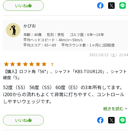
かかるのでランは1&〜2ヤード程です。
いいね
ESソールのおかげか柔らかいの砂や深いラフからの抜けも
良く安定したショットを簡単に打てます。個人的には
GLIDE3.0よりオススメです。4.0はまだ試打できてないので
かぴお
比較できません。
年齢：40歳
性別：男性
ゴルフ歴：6年～10年
打感はお世辞にも良いとは言えません。
平均ヘッドスピード：46m/s～50m/s
硬めの砂だとザックリしやすい気もしますが、私の技術の
平均スコア：85～89
平均ラウンド数：1ヶ月に2回程度
問題と思います。
2021/10/23（土）21:04
中古でお買い求めやすい物も多いウェッジなので、決まっ
たウェッジが無い方は一度購入してみてもいいと思いま
7
す。
【購入】ロフト角「56°」、シャフト「KBS TOUR120」、シャフト
硬度「S」
52度（SS） 56度（SS） 60度（ES）の3本所有してます。
i200からの流れもよくて非常に打ちやすく、コントロール
しやすいウェッジです。
60度のESはバンカー専用で普通に打ったら簡単に出て寄っ
続きを読む
ていきます。
いいね
きれいに入ったらピタッと止まりますし、スピン性能も申
し分ないです。