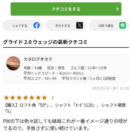
クチコミをする
シェアする
ポストする
LINEで送る
グライド 2.0 ウェッジの最新クチコミ
カタログオタク
年齢：54歳
性別：男性
ゴルフ歴：11年～15年
平均ヘッドスピード：41m/s～45m/s
平均スコア：90～99
平均ラウンド数：1ヶ月に1回程度
2023/9/14（木）11:18
7
【購入】ロフト角「50°」、シャフト「ﾓｰﾀﾞｽ120」、シャフト硬度
「S」
PWの下は色々試しても結局これが一番イメージ通りの球が
でるので、手放さずに使い続けています。