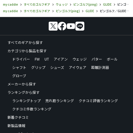
my caddie
すべてのゴルフギア
ウェッジ
ピンゴルフ(ping)
GLIDE
ピンゴルフ／GLIDE／グライド 2.0 ウェッジの口コミ評価
my caddie
すべてのゴルフギア
ピンゴルフ(ping)
GLIDE
ピンゴルフ／GLIDE／グライド 2.0 ウェッジの口コミ評価
すべてのギアから探す
カテゴリから製品を探す
ドライバー
FW
UT
アイアン
ウェッジ
パター
ボール
シャフト
グリップ
シューズ
アイウェア
距離計測器
グローブ
メーカーから探す
ランキングから探す
ランキングトップ
売れ筋ランキング
クチコミ評価ランキング
クチコミ件数ランキング
新着クチコミ
新製品情報