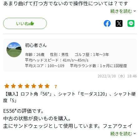
あまり曲げて打つ方でないので操作性については？です
が、構えてイメージ通りの方向にとにかく距離含めて安定
続きを読む
して飛んでくれます。100Y～90Yはおかげで自信もって打て
いいね
ています。
ロフト変わるとどうか？ですが、他の単品ウェッジよりも
やや大きめで芯も広め、それでいて構えやすい。
初心者さん
年齢：26歳
性別：男性
ゴルフ歴：1年～3年
平均ヘッドスピード：41m/s～45m/s
平均スコア：100～109
平均ラウンド数：1ヶ月に1回程度
2022/3/30（水）18:46
7
【購入】ロフト角「56°」、シャフト「モーダス120」、シャフト硬
度「S」
ES56°の評価です。
中古の状態が良いものを購入。
主にサンドウェッジとして使用しています。フェアウェイ
からのフルショットで大体80&〜90ヤード。スピンが良く
続きを読む