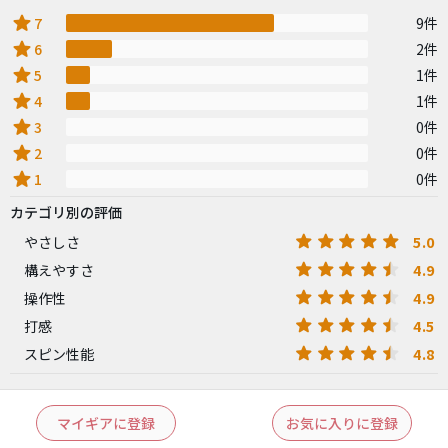
star
7
9件
star
6
2件
star
5
1件
star
4
1件
star
3
0件
star
2
0件
star
1
0件
カテゴリ別の評価
5.0
やさしさ
4.9
構えやすさ
4.9
操作性
4.5
打感
4.8
スピン性能
マイギアに登録
お気に入りに登録