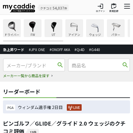
login
inventory
54,037
クチコミ
件
ログイン
新規登録
ドライバー
FW
UT
アイアン
ウェッジ
パター
急上昇ワード
#JPX ONE
#ONOFF AKA
#Qi4D
#G440
search
search
メーカー一覧から商品を探す
リーダーボード
ウィンダム選手権 2日目
LIVE
PGA
ピンゴルフ／GLIDE／グライド 2.0 ウェッジのクチ
コミ評価
13件