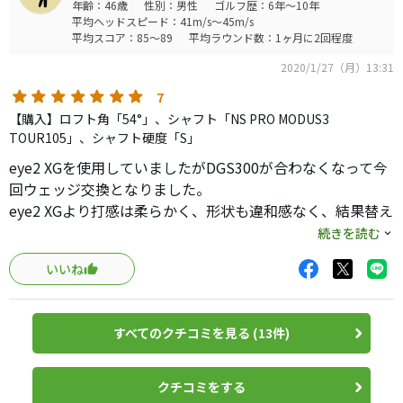
年齢：46歳
性別：男性
ゴルフ歴：6年～10年
２１０アイアンの標準グリップと同くグリップエンドが青
平均ヘッドスピード：41m/s～45m/s
になり、さらに見た目のつながりが良くなりました。
平均スコア：85～89
平均ラウンド数：1ヶ月に2回程度
ニューモデルも発売しているので、今お安くなっていてお
2020/1/27（月）13:31
値段でも大変オススメです！（グリップ以外は・・・）
7
【購入】ロフト角「54°」、シャフト「NS PRO MODUS3
TOUR105」、シャフト硬度「S」
eye2 XGを使用していましたがDGS300が合わなくなって今
回ウェッジ交換となりました。
eye2 XGより打感は柔らかく、形状も違和感なく、結果替え
て良かったと思います。
続きを読む
球も良く上がりますし、スピンもギュッと掛かりグリーン
いいね
周りは気がラクにラウンドできています。
後継モデルも気になりますが、現状私にはコレで充分で
す。
すべてのクチコミを見る (13件)
クチコミをする