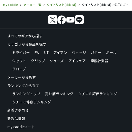
my caddie
メーカー一覧
タイトリスト(titleist)
タイトリスト(titleist)／917のゴルフギアの口コミ評価
すべてのギアから探す
カテゴリから製品を探す
ドライバー
FW
UT
アイアン
ウェッジ
パター
ボール
シャフト
グリップ
シューズ
アイウェア
距離計測器
グローブ
メーカーから探す
ランキングから探す
ランキングトップ
売れ筋ランキング
クチコミ評価ランキング
クチコミ件数ランキング
新着クチコミ
新製品情報
my caddieノート