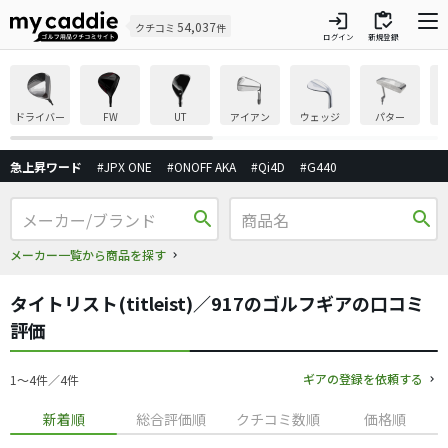
login
inventory
54,037
クチコミ
件
ログイン
新規登録
ドライバー
FW
UT
アイアン
ウェッジ
パター
急上昇ワード
#JPX ONE
#ONOFF AKA
#Qi4D
#G440
search
search
メーカー一覧から商品を探す
タイトリスト(titleist)／917のゴルフギアの口コミ
評価
ギアの登録を依頼する
1〜4件／4件
新着順
総合評価順
クチコミ数順
価格順