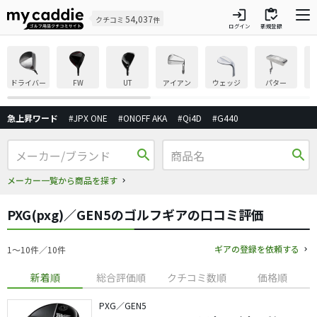
login
inventory
54,037
クチコミ
件
ログイン
新規登録
ドライバー
FW
UT
アイアン
ウェッジ
パター
急上昇ワード
#JPX ONE
#ONOFF AKA
#Qi4D
#G440
search
search
メーカー一覧から商品を探す
PXG(pxg)／GEN5のゴルフギアの口コミ評価
ギアの登録を依頼する
1〜10件／10件
新着順
総合評価順
クチコミ数順
価格順
PXG／GEN5