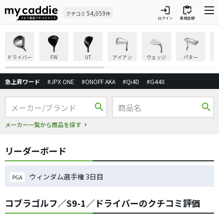
login
inventory
54,059
クチコミ
件
ログイン
新規登録
ドライバー
FW
UT
アイアン
ウェッジ
パター
急上昇ワード
#JPX ONE
#ONOFF AKA
#Qi4D
#G440
search
search
メーカー一覧から商品を探す
リーダーボード
ウィンダム選手権 3日目
PGA
コブラゴルフ／S9-1／ドライバーのクチコミ評価