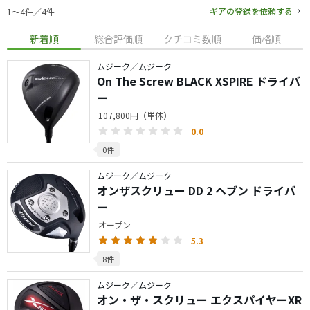
ギアの登録を依頼する
1〜4件／4件
新着順
総合評価順
クチコミ数順
価格順
ムジーク／ムジーク
On The Screw BLACK XSPIRE ドライバ
ー
107,800円（単体）
0.0
0件
ムジーク／ムジーク
オンザスクリュー DD 2 ヘブン ドライバ
ー
オープン
5.3
8件
ムジーク／ムジーク
オン・ザ・スクリュー エクスパイヤーXR