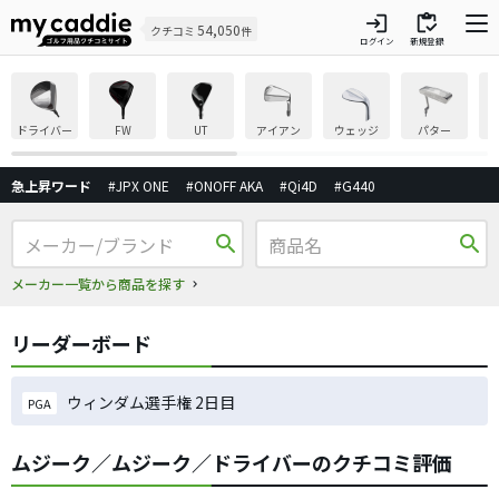
login
inventory
54,050
クチコミ
件
ログイン
新規登録
ドライバー
FW
UT
アイアン
ウェッジ
パター
急上昇ワード
#JPX ONE
#ONOFF AKA
#Qi4D
#G440
search
search
メーカー一覧から商品を探す
リーダーボード
ウィンダム選手権 2日目
PGA
ムジーク／ムジーク／ドライバーのクチコミ評価