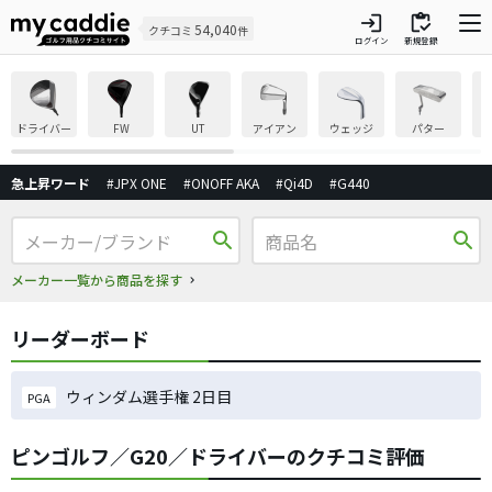
login
inventory
54,040
クチコミ
件
ログイン
新規登録
ドライバー
FW
UT
アイアン
ウェッジ
パター
急上昇ワード
#JPX ONE
#ONOFF AKA
#Qi4D
#G440
search
search
メーカー一覧から商品を探す
リーダーボード
ウィンダム選手権 2日目
PGA
ピンゴルフ／G20／ドライバーのクチコミ評価