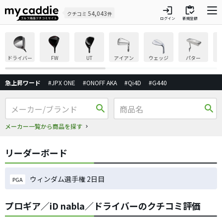
login
inventory
54,043
クチコミ
件
ログイン
新規登録
ドライバー
FW
UT
アイアン
ウェッジ
パター
急上昇ワード
#JPX ONE
#ONOFF AKA
#Qi4D
#G440
search
search
メーカー一覧から商品を探す
リーダーボード
ウィンダム選手権 2日目
PGA
プロギア／iD nabla／ドライバーのクチコミ評価