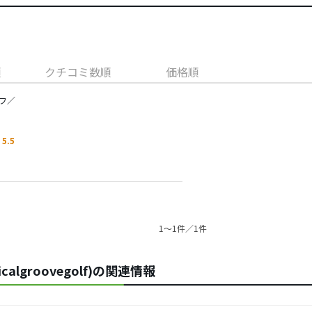
順
クチコミ数順
価格順
フ／
5.5
1〜1件／1件
lgroovegolf)の関連情報