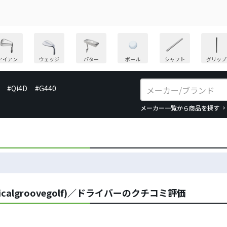
アイアン
ウェッジ
パター
ボール
シャフト
グリップ
#Qi4D
#G440
メーカー一覧から商品を探す
calgroovegolf)／ドライバーのクチコミ評価