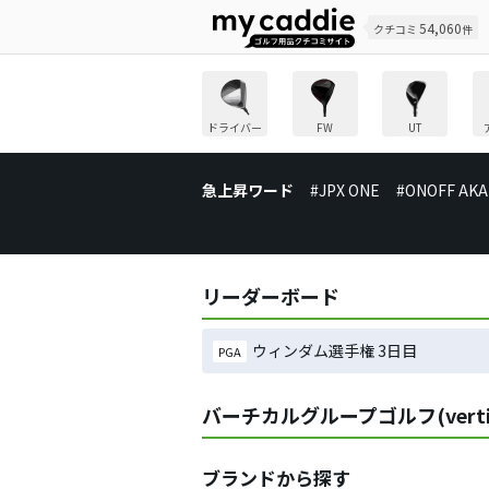
54,060
クチコミ
件
ドライバー
FW
UT
急上昇ワード
#JPX ONE
#ONOFF AKA
リーダーボード
ウィンダム選手権 3日目
PGA
バーチカルグループゴルフ(verti
ブランドから探す