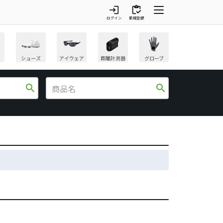
login
inventory
ログイン
新規登録
シューズ
アイウェア
距離計測器
グローブ
search
search