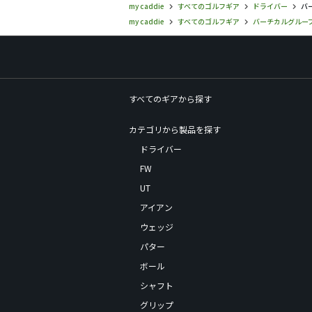
my caddie
すべてのゴルフギア
ドライバー
バー
my caddie
すべてのゴルフギア
バーチカルグルー
すべてのギアから探す
カテゴリから製品を探す
ドライバー
FW
UT
アイアン
ウェッジ
パター
ボール
シャフト
グリップ