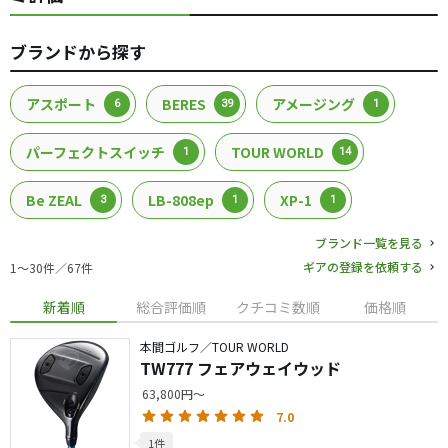
ブランドから探す
アスポート
BERES
アメージング
6
39
1
パーフェクトスイッチ
TOUR WORLD
1
14
Be ZEAL
LB-808ep
XP-1
3
1
1
ブランド一覧を見る
ギアの登録を依頼する
1〜30件／67件
新着順
総合評価順
クチコミ数順
価格順
本間ゴルフ／TOUR WORLD
TW777 フェアウェイウッド
63,800円～
7.0
1件