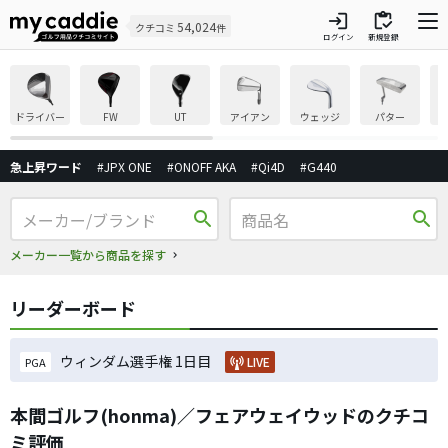
login
inventory
54,024
クチコミ
件
ログイン
新規登録
ドライバー
FW
UT
アイアン
ウェッジ
パター
急上昇ワード
#JPX ONE
#ONOFF AKA
#Qi4D
#G440
search
search
メーカー一覧から商品を探す
リーダーボード
ウィンダム選手権 1日目
LIVE
PGA
本間ゴルフ(honma)／フェアウェイウッドのクチコ
ミ評価