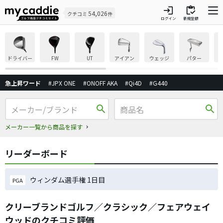
login
inventory
54,026
クチコミ
件
ログイン
新規登録
ドライバー
FW
UT
アイアン
ウェッジ
パター
急上昇ワード
#JPX ONE
#ONOFF AKA
#Qi4D
#G440
search
search
メーカー一覧から商品を探す
リーダーボード
ウィンダム選手権 1日目
PGA
クリーブランドゴルフ／クラシック／フェアウェイ
ウッドのクチコミ評価