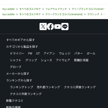
my caddie
すべてのゴルフギア
フェアウェイウッド
クリーブランドゴルフ(cleveland)
my caddie
すべてのゴルフギア
クリーブランドゴルフ(cleveland)
クラシック
ク
すべてのギアから探す
カテゴリから製品を探す
ドライバー
FW
UT
アイアン
ウェッジ
パター
ボール
シャフト
グリップ
シューズ
アイウェア
距離計測器
グローブ
メーカーから探す
ランキングから探す
ランキングトップ
売れ筋ランキング
クチコミ評価ランキング
クチコミ件数ランキング
新着クチコミ
新製品情報